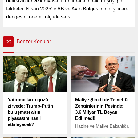
belirsizlikler ve kimyasal ürün ihracatındaki düşüş gibi
faktörler, Nisan 2025’te AB ve Avro Bölgesi’nin dış ticaret
dengesini önemli ölçüde sarstı.
Benzer Konular
Yatırımcıların gözü
Maliye Şimdi de Temettü
zirvede: Trump-Putin
Zenginlerinin Peşinde:
buluşması altın
3,6 Milyar TL Beyan
piyasasını nasıl
Edilmedi!
etkileyecek?
Hazine ve Maliye Bakanlığı,
Jeopolitik gerilimler altın
yaptığı detaylı analiz