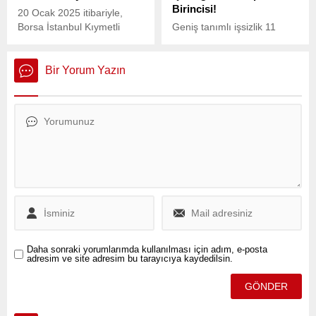
Birincisi!
20 Ocak 2025 itibariyle,
Borsa İstanbul Kıymetli
Geniş tanımlı işsizlik 11
Madenler ve Kıymetli Taşlar
milyonu aştı, genç
Piyasası’nda (KMKTP)
kadınlarda işsizlik yüzde
standart altının kilogram
47’ye dayandı. Türkiye,
Bir Yorum Yazın
fiyatı 3 milyon 110 bin liraya
Avrupa’da ne eğitimde ne
yükseldi.
istihdamda yer alan genç
oranında zirvede.
Daha sonraki yorumlarımda kullanılması için adım, e-posta
adresim ve site adresim bu tarayıcıya kaydedilsin.