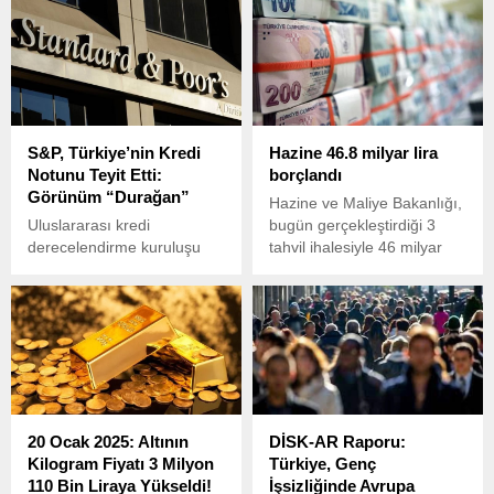
piyasasında yön arayışını
sonucunda vergi kaybına
artırdı. Trump ve Putin
neden olan yeni bir
arasında yapılacak kritik
usulsüzlük tespit etti.
görüşme, yatırımcıların
güvenli liman tercihlerinde
belirleyici olacak. Zirveden
çıkacak mesajlar küresel
S&P, Türkiye’nin Kredi
Hazine 46.8 milyar lira
fiyatlamaları şekillendirecek.
Notunu Teyit Etti:
borçlandı
Görünüm “Durağan”
Hazine ve Maliye Bakanlığı,
Uluslararası kredi
bugün gerçekleştirdiği 3
derecelendirme kuruluşu
tahvil ihalesiyle 46 milyar
Standard & Poor’s (S&P),
768,3 milyon lira
Türkiye ekonomisine ilişkin
borçlanmaya gitti.
güncel değerlendirmesini
açıkladı.
20 Ocak 2025: Altının
DİSK-AR Raporu:
Kilogram Fiyatı 3 Milyon
Türkiye, Genç
110 Bin Liraya Yükseldi!
İşsizliğinde Avrupa