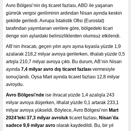
Avro Bölgesi’nin dış ticaret fazlası, ABD ile yaşanan
gümrük vergisi geriliminin ardından Nisan ayında keskin
şekilde geriledi. Avrupa İstatistik Ofisi (Eurostat)
tarafından yayımlanan verilere göre, bölgedeki ticari
denge son aylardaki belirsizliklerden olumsuz etkilendi.
AB’nin ihracatı, geçen yılın aynı ayına kıyasla yüzde 1,9
azalarak 218,2 milyar avroya gerilerken, ithalatı yüzde 0,5
artışla 210,7 milyar avroya çıktı. Bu durum, AB’nin Nisan
ayında
7,4 milyar avro dış ticaret fazlası
vermesiyle
sonuçlandı. Oysa Mart ayında ticaret fazlası 12,8 milyar
avroydu.
Avro Bölgesi’nde
ise ihracat yüzde 1,4 azalışla 243
milyar avroya düşerken, ithalat yüzde 0,1 artarak 233,1
milyar avroya yükseldi. Böylece, Avro Bölgesi’nin
Mart
2024’teki 37,3 milyar avroluk
ticaret fazlası,
Nisan’da
sadece 9,9 milyar avro
olarak kaydedildi. Bu, bir yıl