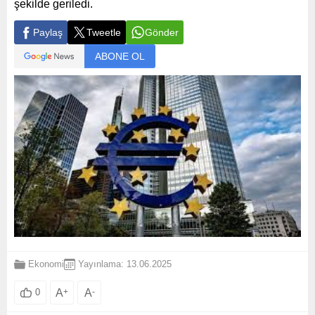
şekilde geriledi.
Paylaş
Tweetle
Gönder
ABONE OL
Ekonomi
Yayınlama: 13.06.2025
A
+
A
-
0