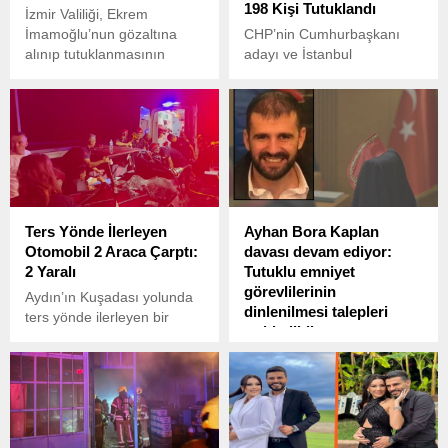
198 Kişi Tutuklandı
İzmir Valiliği, Ekrem
İmamoğlu’nun gözaltına
CHP’nin Cumhurbaşkanı
alınıp tutuklanmasının
adayı ve İstanbul
ardından devam eden
Büyükşehir Belediye
tepkiler üzerine, il genelinde
Başkanı Ekrem
toplantı, gösteri yürüyüşü ve
İmamoğlu’nun gözaltına
basın açıklaması yasağını 4
alınmasının ardından
gün daha uzattı.
başlayan protestolar,
İstanbul’da geniş çapta
devam etti.
Ters Yönde İlerleyen
Ayhan Bora Kaplan
Otomobil 2 Araca Çarptı:
davası devam ediyor:
2 Yaralı
Tutuklu emniyet
görevlilerinin
Aydın’ın Kuşadası yolunda
dinlenilmesi talepleri
ters yönde ilerleyen bir
reddedildi
otomobilin neden olduğu
kazada 2 kişi yaralandı.
20'si tutuklu 61 sanığın
yargılandığı Ayhan Bora
Kaplan suç örgütüne ilişkin
davada mahkeme,
operasyonları yapan kolluk