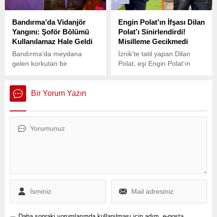
personeli ile tutuklu emniyet
görevlilerinin dinlenilmesini
Bandırma’da Vidanjör
Engin Polat’ın İfşası Dilan
talebini reddetti.
Yangını: Şoför Bölümü
Polat’ı Sinirlendirdi!
Kullanılamaz Hale Geldi
Misilleme Gecikmedi
Bandırma’da meydana
İznik’te tatil yapan Dilan
gelen korkutan bir
Polat, eşi Engin Polat’ın
yangında, 10 AKR 862
başka kadınlarla çekildiği
plakalı vidanjör alev aldı.
samimi fotoğrafın ardından
sosyal medya üzerinden
Bir Yorum Yazın
göndermeli paylaşımlar
yaparak tepkisini gösterdi.
Daha sonraki yorumlarımda kullanılması için adım, e-posta