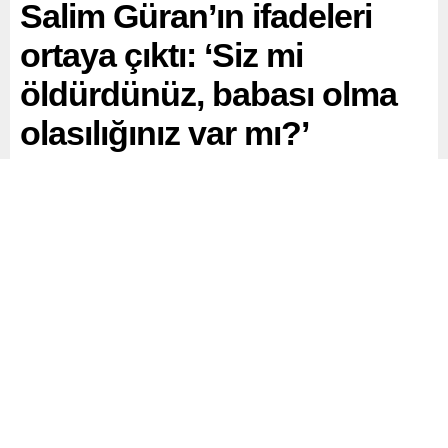
Salim Güran’ın ifadeleri
ortaya çıktı: ‘Siz mi
öldürdünüz, babası olma
olasılığınız var mı?’
Türkiye’nin gündemine oturan Narin Güran cinayetine
ilişkin yeni bir gelişme yaşandı. Narin Güran’ın amcası
Salim Güran’ın ifadesi ortaya çıktı. Jandarman’ın Salim
Güran’a, Siz mi öldürdünüz, babası olma olasılığınız var
mı? diye sorması dikkat çekti.
Paylaş
Tweetle
Gönder
ABONE OL