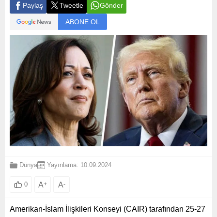
Paylaş
Tweetle
Gönder
ABONE OL
Dünya
Yayınlama: 10.09.2024
A
+
A
-
0
Amerikan-İslam İlişkileri Konseyi (CAIR) tarafından 25-27