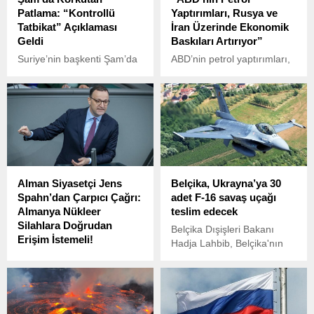
Patlama: “Kontrollü
Yaptırımları, Rusya ve
Tatbikat” Açıklaması
İran Üzerinde Ekonomik
Geldi
Baskıları Artırıyor”
Suriye’nin başkenti Şam’da
ABD’nin petrol yaptırımları,
akşam saatlerinde büyük bir
Rusya ve İran üzerinde
patlama sesi duyuldu.
ciddi ekonomik baskılar
Güvenlik kaynakları, olayın
oluşturuyor. Bu yaptırımlar,
kontrollü bir patlama
her iki ülkenin en büyük
olduğunu ve herhangi bir
gelir kaynaklarından biri
yaralanma yaşanmadığını
olan petrol ihracatını hedef
açıkladı. Patlamanın, iç
alıyor ve bu ülkelerin enerji
savaş döneminden kalan
sektörlerini zayıflatmayı
Alman Siyasetçi Jens
Belçika, Ukrayna’ya 30
mühimmatın imhası
amaçlıyor.
Spahn’dan Çarpıcı Çağrı:
adet F-16 savaş uçağı
sırasında meydana geldiği
Almanya Nükleer
teslim edecek
bildirildi.
Silahlara Doğrudan
Belçika Dışişleri Bakanı
Erişim İstemeli!
Hadja Lahbib, Belçika'nın
Almanya’da iktidar ortağı
2028 yılına kadar
Hristiyan Demokrat Birliği
Ukrayna'ya 30 adet F-16
(CDU) parlamento grubu
göndereceğini açıkladı.
lideri Jens Spahn,
Rusya’nın artan askeri