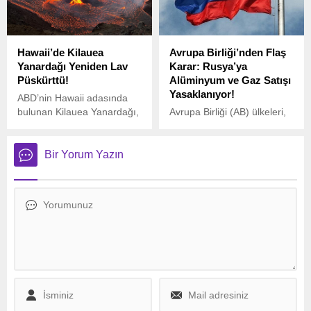
tehditleri karşısında
Almanya’nın savunma
stratejisini yeniden
Hawaii’de Kilauea
Avrupa Birliği’nden Flaş
şekillendirmesi gerektiğini
Yanardağı Yeniden Lav
Karar: Rusya’ya
vurgulayarak, ülkesine
Püskürttü!
Alüminyum ve Gaz Satışı
nükleer silahlara doğrudan
Yasaklanıyor!
erişim hakkı tanınması
ABD’nin Hawaii adasında
çağrısında bulundu.
bulunan Kilauea Yanardağı,
Avrupa Birliği (AB) ülkeleri,
23 Aralık’tan bu yana süren
24 Şubat’ta üçüncü yılına
volkanik hareketlilikle
girecek Rusya-Ukrayna
yeniden gündemde.
savaşı nedeniyle Rusya’ya
Bir Yorum Yazın
yönelik 16’ncı yaptırım
paketinin detaylarını
müzakere etmeye başladı.