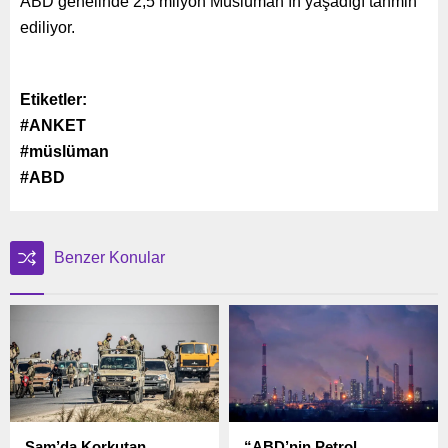
ABD genelinde 2,5 milyon Müslüman’ın yaşadığı tahmin
ediliyor.
Etiketler:
#ANKET
#müslüman
#ABD
Benzer Konular
Şam’da Korkutan
“ABD’nin Petrol