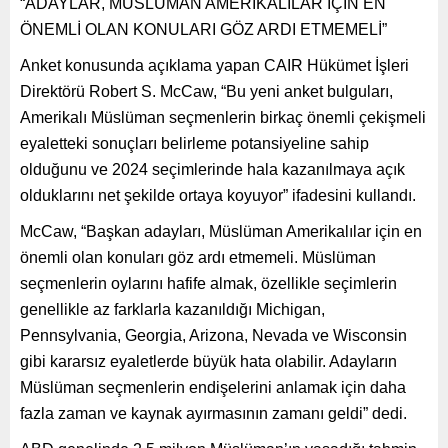
“ADAYLAR, MÜSLÜMAN AMERİKALILAR İÇİN EN
ÖNEMLİ OLAN KONULARI GÖZ ARDI ETMEMELİ”
Anket konusunda açıklama yapan CAIR Hükümet İşleri
Direktörü Robert S. McCaw, “Bu yeni anket bulguları,
Amerikalı Müslüman seçmenlerin birkaç önemli çekişmeli
eyaletteki sonuçları belirleme potansiyeline sahip
olduğunu ve 2024 seçimlerinde hala kazanılmaya açık
olduklarını net şekilde ortaya koyuyor” ifadesini kullandı.
McCaw, “Başkan adayları, Müslüman Amerikalılar için en
önemli olan konuları göz ardı etmemeli. Müslüman
seçmenlerin oylarını hafife almak, özellikle seçimlerin
genellikle az farklarla kazanıldığı Michigan,
Pennsylvania, Georgia, Arizona, Nevada ve Wisconsin
gibi kararsız eyaletlerde büyük hata olabilir. Adayların
Müslüman seçmenlerin endişelerini anlamak için daha
fazla zaman ve kaynak ayırmasının zamanı geldi” dedi.