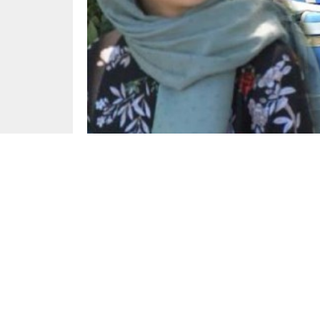
Yayınlama: 14.01.2025
Salarha Beldesi’nde 3 Ocak 2025’te gerçekleşe
Faik Yılmaz ve 18 yaşındaki kızı Medine Yılma
yaralanırken, kızı Medine Yılmaz ağır yaralı o
mücadelesini kaybeden Medine Yılmaz’ın beyi