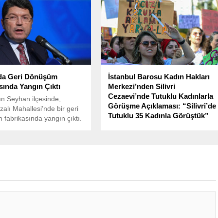
da Geri Dönüşüm
İstanbul Barosu Kadın Hakları
sında Yangın Çıktı
Merkezi’nden Silivri
Cezaevi’nde Tutuklu Kadınlarla
n Seyhan ilçesinde,
Görüşme Açıklaması: “Silivri’de
alı Mahallesi’nde bir geri
Tutuklu 35 Kadınla Görüştük”
fabrikasında yangın çıktı.
İstanbul Barosu Kadın Hakları
Merkezi, Silivri Cezaevi’nde tutuklu
bulunan 35 kadınla yapılan
görüşmelerin ardından bir açıklama
yaptı.