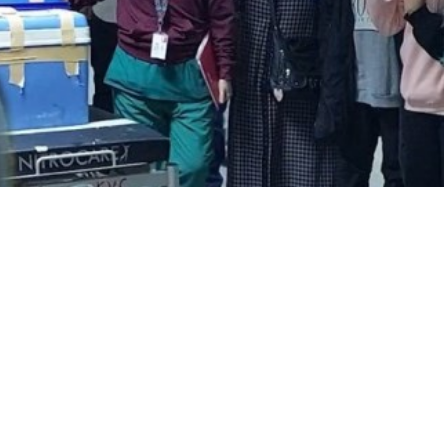
A
+
A
-
0
n talihsiz bir kazada, yaya olarak karşıya geçmeye çalışan Ali
z’a otomobil çarptı. Baba Ali Faik Yılmaz kazada hafif
larak hastaneye kaldırıldı. Ancak, 11 gün süren yaşam
n ölümü gerçekleşti.