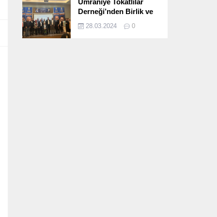
Ümraniye Tokatlılar
Derneği’nden Birlik ve
Beraberlik Dolu İftar
28.03.2024
0
Programı