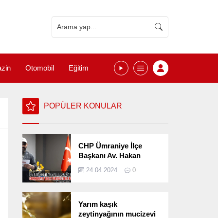
zin
Otomobil
Eğitim
POPÜLER KONULAR
CHP Ümraniye İlçe
Başkanı Av. Hakan
Kızılelma 31 Mart Yerel
24.04.2024
0
Seçimlerini
Değerlendirdi
Yarım kaşık
zeytinyağının mucizevi