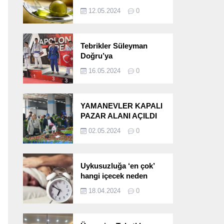
etkileri!
12.05.2024
0
Tebrikler Süleyman
Doğru’ya
16.05.2024
0
YAMANEVLER KAPALI
PAZAR ALANI AÇILDI
02.05.2024
0
Uykusuzluğa ‘en çok’
hangi içecek neden
oluyor?
18.04.2024
0