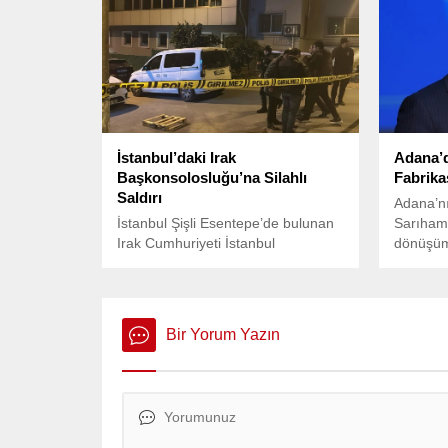
da büyük bir öneme sahiptir.
İstanbul’daki Irak
Adana’
Başkonsolosluğu’na Silahlı
Fabrika
Saldırı
Adana’nı
İstanbul Şişli Esentepe’de bulunan
Sarıhamz
Irak Cumhuriyeti İstanbul
dönüşüm 
Başkonsolosluğu’na, bu akşam
saatlerinde motosikletli şahıslar
tarafından uzun namlulu silahlarla
saldırı düzenlendi. Olayda şans
Bir Yorum Yazın
eseri can ve mal kaybı
yaşanmadığı bildirildi.