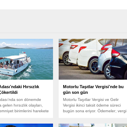
dası’ndaki Hırsızlık
Motorlu Taşıtlar Vergisi’nde bu
Çökertildi
gün son gün
dası’nda son dönemde
Motorlu Taşıtlar Vergisi ve Gelir
gelen hırsızlık olayları,
Vergisi ikinci taksit ödeme süreci
 emniyet birimlerini harekete
bugün sona eriyor. Ödemeler; vergi
daireleri, PTT, banka şubeleri ve
mobil uygulamalardan yapılabiliyor.