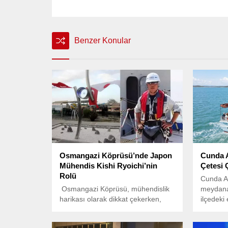
Benzer Konular
Osmangazi Köprüsü’nde Japon
Cunda A
Mühendis Kishi Ryoichi’nin
Çetesi 
Rolü
Cunda A
Osmangazi Köprüsü, mühendislik
meydana 
harikası olarak dikkat çekerken,
ilçedeki
projede görev alan Japon
geçirdi.
mühendis Kishi Ryoichi’nin katkıları