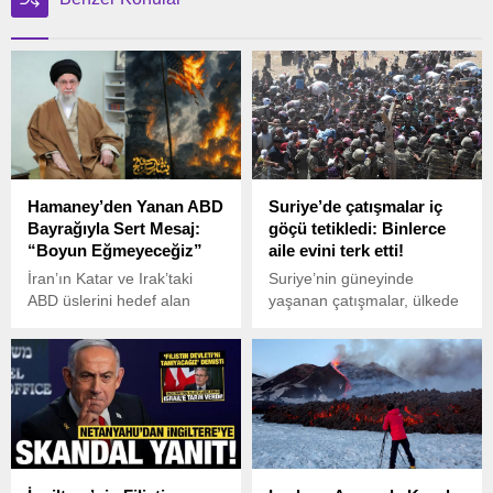
Hamaney’den Yanan ABD
Suriye’de çatışmalar iç
Bayrağıyla Sert Mesaj:
göçü tetikledi: Binlerce
“Boyun Eğmeyeceğiz”
aile evini terk etti!
İran’ın Katar ve Irak’taki
Suriye’nin güneyinde
ABD üslerini hedef alan
yaşanan çatışmalar, ülkede
“Beşaretü’l-Feth” (Zaferin
yeni bir iç göç dalgasına yol
Müjdesi) operasyonunun
açtı. Özellikle Süveyda
ardından İran dini lideri
kentinde Bedevi aşiretleri ile
Ayetullah Ali Hamaney’den
Dürzi topluluğu arasında
dikkat çeken bir açıklama
patlak veren silahlı gerilim,
geldi. Hamaney, sosyal
binlerce kişinin evlerini terk
medya üzerinden yanan bir
etmesine neden oldu.
ABD bayrağı görseliyle