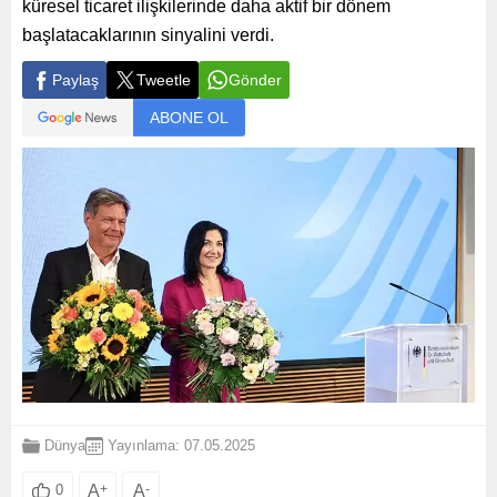
küresel ticaret ilişkilerinde daha aktif bir dönem
başlatacaklarının sinyalini verdi.
Paylaş
Tweetle
Gönder
ABONE OL
Dünya
Yayınlama: 07.05.2025
A
+
A
-
0