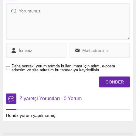
Müslümanların Almanya’da
gündemde.
memnuniyetle
yaşayabildiğini, uyum
sağlamak istediklerinde
ülkeye ait olduklarını
vurguladı.
Daha sonraki yorumlarımda kullanılması için adım, e-posta
adresim ve site adresim bu tarayıcıya kaydedilsin.
Ziyaretçi Yorumları - 0 Yorum
Henüz yorum yapılmamış.