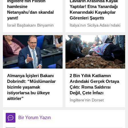
İngiltere’nin Filistin
Lavların Arasında Kayak
yaptığı paylaşımda ABD’ye
hamlesine
Yaptılar! Etna Yanardağı
sert tepki gösterdi.
Netanyahu’dan skandal
Kenarındaki Kayakçılar
yanıt!
Görenleri Şaşırttı
İsrail Başbakanı Binyamin
İtalya’nın Sicilya Adası’ndaki
Netanyahu, İngiltere
aktif Etna Yanardağı, son bir
Başbakanı Keir Starmer’in
haftadır süren yoğun
“İsrail’in belirli koşulları
volkanik patlamalarla dikkat
yerine getirmemesi halinde
çekiyor.
Filistin Devleti’ni
tanıyacağız.” sözlerine
karşılık verdi.
Almanya İçişleri Bakanı
2 Bin Yıllık Katliamın
Dobrindt: “Müslümanlar
Ardındaki Gerçek Ortaya
bizimle yaşamak
Çıktı: Roma Saldırısı
istiyorlarsa bu ülkeye
Değil, Çete İnfazı
aittirler”
İngiltere’nin Dorset
Almanya İçişleri Bakanı
bölgesindeki Maiden Castle
Alexander Dobrindt, Federal
adlı tarihî kalede 1936’da
Meclis’te milletvekillerinin
keşfedilen toplu mezar, yeni
Bir Yorum Yazın
sorularını yanıtladı ve
bir bilimsel analizle yeniden