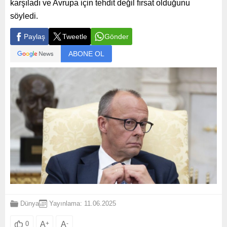
karşıladı ve Avrupa için tehdit değil fırsat olduğunu
söyledi.
Paylaş
Tweetle
Gönder
ABONE OL
Dünya
Yayınlama: 11.06.2025
A
+
A
-
0