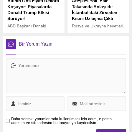
Altının Ons Fiyatı Rekora
Ateşkes Yok, Esir
Koşuyor: Piyasalarda
Takasında Anlaşıldı:
Donald Trump Etkisi
İstanbul’daki Zirveden
Sürüyor!
Kısmi Uzlaşma Çıktı
ABD Başkanı Donald
Rusya ve Ukrayna heyetleri,
Trump’ın neden olduğu
İstanbul’da düzenlenen
belirsizlikler ve büyük
doğrudan müzakerelerin
teknoloji şirketlerinin
üçüncü turunda bir araya
Bir Yorum Yazın
hisselerindeki piyasa
geldi.
çalkantıları, altının ons
fiyatını yeniden 2.780
doların üzerine çıkararak
rekor seviyelere yaklaştırdı.
Daha sonraki yorumlarımda kullanılması için adım, e-posta
adresim ve site adresim bu tarayıcıya kaydedilsin.