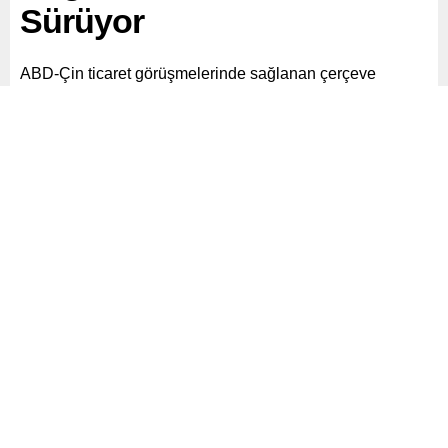
Sürüyor
ABD-Çin ticaret görüşmelerinde sağlanan çerçeve
mutabakatına rağmen, liderlerden onay gelmemesi altın
fiyatlarını yukarı itti. Gram altın 4200 TL’yi aşarken,
yatırımcılar gözünü ABD enflasyon verisine çevirdi.
Paylaş
Tweetle
Gönder
ABONE OL