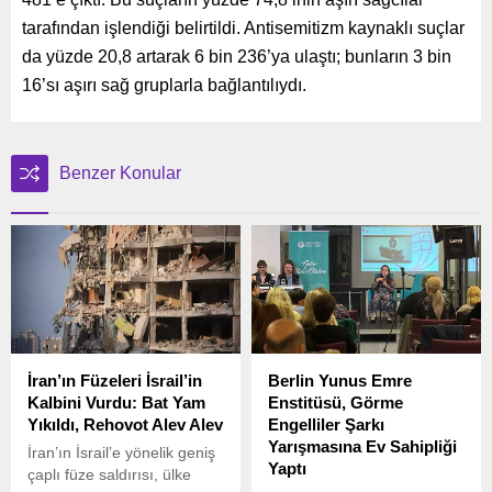
tarafından işlendiği belirtildi. Antisemitizm kaynaklı suçlar
da yüzde 20,8 artarak 6 bin 236’ya ulaştı; bunların 3 bin
16’sı aşırı sağ gruplarla bağlantılıydı.
Benzer Konular
İran’ın Füzeleri İsrail’in
Berlin Yunus Emre
Kalbini Vurdu: Bat Yam
Enstitüsü, Görme
Yıkıldı, Rehovot Alev Alev
Engelliler Şarkı
Yarışmasına Ev Sahipliği
İran’ın İsrail’e yönelik geniş
Yaptı
çaplı füze saldırısı, ülke