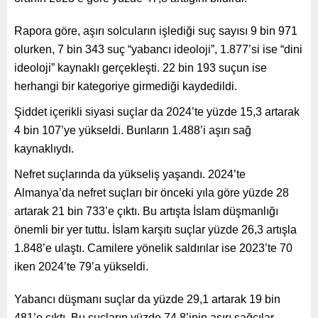
Rapora göre, aşırı solcuların işlediği suç sayısı 9 bin 971
olurken, 7 bin 343 suç “yabancı ideoloji”, 1.877’si ise “dini
ideoloji” kaynaklı gerçekleşti. 22 bin 193 suçun ise
herhangi bir kategoriye girmediği kaydedildi.
Şiddet içerikli siyasi suçlar da 2024’te yüzde 15,3 artarak
4 bin 107’ye yükseldi. Bunların 1.488’i aşırı sağ
kaynaklıydı.
Nefret suçlarında da yükseliş yaşandı. 2024’te
Almanya’da nefret suçları bir önceki yıla göre yüzde 28
artarak 21 bin 733’e çıktı. Bu artışta İslam düşmanlığı
önemli bir yer tuttu. İslam karşıtı suçlar yüzde 26,3 artışla
1.848’e ulaştı. Camilere yönelik saldırılar ise 2023’te 70
iken 2024’te 79’a yükseldi.
Yabancı düşmanı suçlar da yüzde 29,1 artarak 19 bin
481’e çıktı. Bu suçların yüzde 74,8’inin aşırı sağcılar