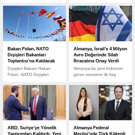
genelinde büyük yıkıma yol
Berlin Yunus Emre
açtı.
Enstitüsü, görme engelli
sanatçılara uluslararası
düzeyde sahne imkânı
sunan anlamlı bir etkinliğe
ev sahipliği yaptı.
Bakan Fidan, NATO
Almanya, İsrail’e 4 Milyon
Dışişleri Bakanları
Avro Değerinde Silah
Toplantısı’na Katılacak
İhracatına Onay Verdi
Dışişleri Bakanı Hakan
Almanya’da yeni hükümet,
Fidan, NATO Dışişleri
görev süresinin ilk beş
Bakanları Toplantısı’na
haftasında İsrail’e yaklaşık 4
katılmak üzere toplantıya
milyon avro değerinde silah
katılacak.
ihracatına onay verdi.
ABD, Suriye’ye Yönelik
Almanya Federal
Yaptırımları Kaldırdı: Yeni
Meclisi’nde Türk Kökenli