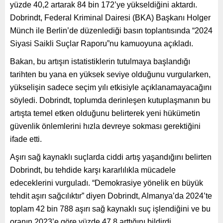
yüzde 40,2 artarak 84 bin 172’ye yükseldiğini aktardı.
Dobrindt, Federal Kriminal Dairesi (BKA) Başkanı Holger
Münch ile Berlin’de düzenlediği basın toplantısında “2024
Siyasi Saikli Suçlar Raporu”nu kamuoyuna açıkladı.
Bakan, bu artışın istatistiklerin tutulmaya başlandığı
tarihten bu yana en yüksek seviye olduğunu vurgularken,
yükselişin sadece seçim yılı etkisiyle açıklanamayacağını
söyledi. Dobrindt, toplumda derinleşen kutuplaşmanın bu
artışta temel etken olduğunu belirterek yeni hükümetin
güvenlik önlemlerini hızla devreye sokması gerektiğini
ifade etti.
Aşırı sağ kaynaklı suçlarda ciddi artış yaşandığını belirten
Dobrindt, bu tehdide karşı kararlılıkla mücadele
edeceklerini vurguladı. “Demokrasiye yönelik en büyük
tehdit aşırı sağcılıktır” diyen Dobrindt, Almanya’da 2024’te
toplam 42 bin 788 aşırı sağ kaynaklı suç işlendiğini ve bu
oranın 2023’e göre yüzde 47,8 arttığını bildirdi.