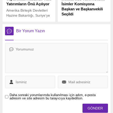
Yatırımların Önü Açılıyor
İsimler Komisyona
Başkan ve Başkanvekili
Amerika Birleşik Devletleri
Seçildi
Hazine Bakanlığı, Suriye’ye
yönelik ekonomik
Almanya’da Federal
yaptırımları büyük ölçüde
Meclis’in önemli
kaldıran Genel Lisans 25’i
organlarından biri olan
Bir Yorum Yazın
(GL 25) yürürlüğe koydu.
Seçim İnceleme,
Dokunulmazlık ve İçtüzük
Komisyonunun başkanlığına
Sosyal Demokrat Parti
(SPD) milletvekili Macit
Karaahmetoğlu,
başkanvekilliğine ise
Hristiyan Demokrat Birlik
Partisi’nden (CDU)
milletvekili Tijen Ataoğlu
seçildi.
Daha sonraki yorumlarımda kullanılması için adım, e-posta
adresim ve site adresim bu tarayıcıya kaydedilsin.