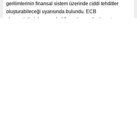
gerilimlerinin finansal sistem üzerinde ciddi tehditler
oluşturabileceği uyarısında bulundu. ECB
ekonomistlerinin yayımladığı yeni raporda, ticaret
politikalarındaki belirsizliklerin Avro Bölgesi’ndeki
ekonomik büyümeyi ve bankacılık sektörünü olumsuz
etkileyebileceği vurgulandı.
Paylaş
Tweetle
Gönder
ABONE OL