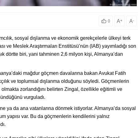
A
+
A
-
0
ılık, sosyal dışlanma ve ekonomik gerekçelerle ülkeyi terk
sı ve Meslek Araştırmaları Enstitüsü’nün (IAB) yayımladığı son
k dörtte biri, yani tahminen 2,6 milyon kişi, Almanya’dan
lmanya’daki mağdur göçmen davalarına bakan Avukat Fatih
kçılık ve toplumsal dışlanma olduğunu söyledi. Göçmenlerin
makta zorlandığını belirten Zingal, özellikle eğitimli ve
üşündüğünü vurguladı.
ne ya da ana vatanlarına dönmek istiyorlar. Almanya’da sosyal
oplum yapısı var. Bu da göçmenlerin kendilerini yalnız
dı.