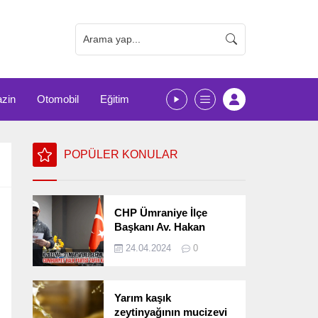
zin
Otomobil
Eğitim
POPÜLER KONULAR
CHP Ümraniye İlçe
Başkanı Av. Hakan
Kızılelma 31 Mart Yerel
24.04.2024
0
Seçimlerini
Değerlendirdi
Yarım kaşık
zeytinyağının mucizevi