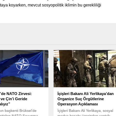
ya koyarken, mevcut sosyopolitik iklimin bu gerekliliği
’de NATO Zirvesi:
İçişleri Bakanı Ali Yerlikaya’dan
ve Çin’i Geride
Organize Suç Örgütlerine
lıyız”
Operasyon Açıklaması
nın başkenti Brüksel’de
İçişleri Bakanı Ali Yerlikaya, sosyal
eştirilen NATO Savunma
medya hesabı üzerinden yaptığı