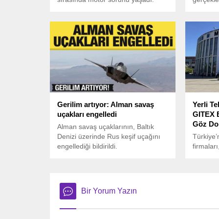
200’den fazla yolcu taşıyan uçakta,
Bakanlar
motorun alev alması sonucu acil
Genel Se
tahliye gerçekleştirildi.
açıklama
Gerilim artıyor: Alman savaş
Yerli T
uçakları engelledi
GITEX 
Göz Do
Alman savaş uçaklarının, Baltık
Denizi üzerinde Rus keşif uçağını
Türkiye’
engellediği bildirildi.
firmalar
Berlin’
Europe 2
yapay ze
kadar bi
Bir Yorum Yazın
sergiliy
gerçekleş
ülkeden 