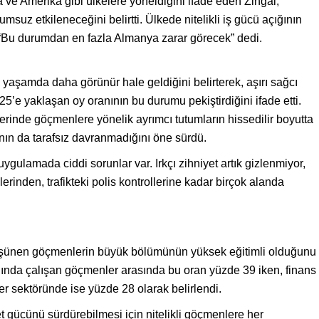
ve Amerika gibi ülkelere yöneldiğini ifade eden Zingal,
msuz etkileneceğini belirtti. Ülkede nitelikli iş gücü açığının
“Bu durumdan en fazla Almanya zarar görecek” dedi.
k yaşamda daha görünür hale geldiğini belirterek, aşırı sağcı
 25’e yaklaşan oy oranının bu durumu pekiştirdiğini ifade etti.
erinde göçmenlere yönelik ayrımcı tutumların hissedilir boyutta
nın da tarafsız davranmadığını öne sürdü.
uygulamada ciddi sorunlar var. Irkçı zihniyet artık gizlenmiyor,
erinden, trafikteki polis kontrollerine kadar birçok alanda
düşünen göçmenlerin büyük bölümünün yüksek eğitimli olduğunu
alanında çalışan göçmenler arasında bu oran yüzde 39 iken, finans
r sektöründe ise yüzde 28 olarak belirlendi.
t gücünü sürdürebilmesi için nitelikli göçmenlere her