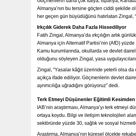
Göçmenlerin daha çok İtalya, İspanya, Kanada 
Almanya’nın bu tersine göçten ciddi şekilde olu
her geçen gün büyüdüğünü hatırlatan Zingal, 
Irkçılık Giderek Daha Fazla Hissediliyor
Fatih Zingal, Almanya’da ırkçılığın artık günlü
Almanya için Alternatif Partisi’nin (AfD) yüzde
Kamu kurumlarında, okullarda ve devlet dairel
olduğunu söyleyen Zingal, yasa uygulayıcıları
Zingal, “Yasalar kâğıt üzerinde yeterli olsa da 
açıkça ifade ediliyor. Göçmenlerin devlet dairel
ayrımcılığa uğradığını görüyoruz” dedi.
Terk Etmeyi Düşünenler Eğitimli Kesimden
IAB’nin araştırması, Almanya’yı terk etmeyi 
ortaya koydu. Bilgi ve iletişim teknolojileri 
sektöründe yüzde 30, sağlık ve sosyal hizmetle
Araştırma, Almanya’nın küresel ölçekte rekabe