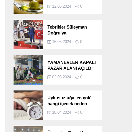
etkileri!
12.05.2024
0
Tebrikler Süleyman
Doğru’ya
16.05.2024
0
YAMANEVLER KAPALI
PAZAR ALANI AÇILDI
02.05.2024
0
Uykusuzluğa ‘en çok’
hangi içecek neden
oluyor?
18.04.2024
0