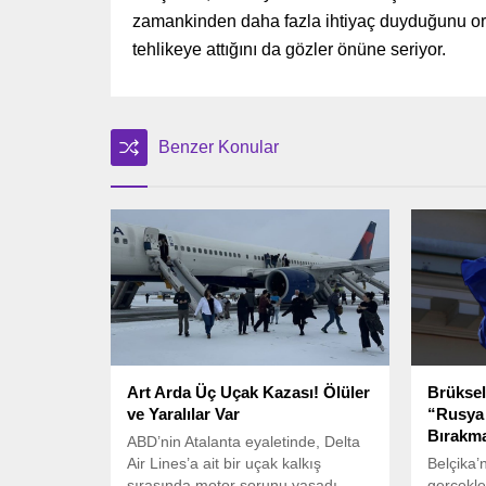
zamankinden daha fazla ihtiyaç duyduğunu orta
tehlikeye attığını da gözler önüne seriyor.
Benzer Konular
Art Arda Üç Uçak Kazası! Ölüler
Brüksel
ve Yaralılar Var
“Rusya 
Bırakma
ABD’nin Atalanta eyaletinde, Delta
Air Lines’a ait bir uçak kalkış
Belçika’
sırasında motor sorunu yaşadı.
gerçekl