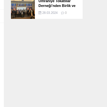
Ümraniye Tokatlılar
Derneği’nden Birlik ve
Beraberlik Dolu İftar
28.03.2024
0
Programı