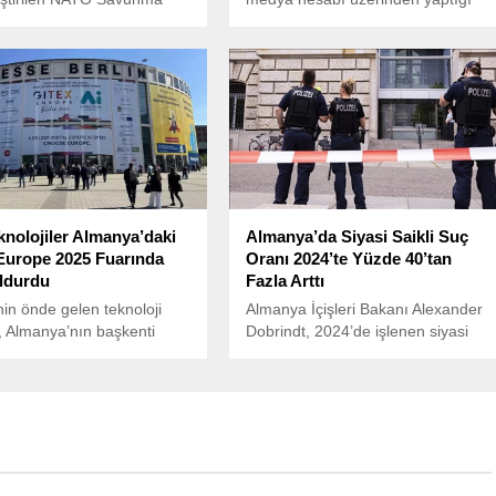
ı Toplantısı’nda, NATO
açıklamada, 7 ilde organize suç
kreteri Mark Rutte önemli
örgütlerine yönelik yapılan büyük
larda bulundu.
bir operasyonu duyurdu.
eknolojiler Almanya’daki
Almanya’da Siyasi Saikli Suç
Europe 2025 Fuarında
Oranı 2024’te Yüzde 40’tan
ldurdu
Fazla Arttı
nin önde gelen teknoloji
Almanya İçişleri Bakanı Alexander
ı, Almanya’nın başkenti
Dobrindt, 2024’de işlenen siyasi
de düzenlenen GITEX
saikli suçların bir önceki yıla (2023)
025 teknoloji fuarında
göre yüzde 40,2 artarak 84 bin
kadan sanal gerçekliğe
172’ye yükseldiğini aktardı.
rçok inovatif çözümünü
or. Messe Berlin’de
tirilen etkinlikte 67
1400’den fazla firma yer