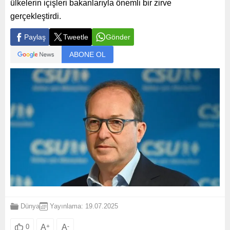
ülkelerin içişleri bakanlarıyla önemli bir zirve
gerçekleştirdi.
Paylaş
Tweetle
Gönder
ABONE OL
Dünya
Yayınlama: 19.07.2025
A
+
A
-
0