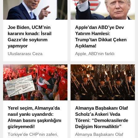
listesi sundu.
Joe Biden, UCM’nin
Apple’dan ABD’ye Dev
kararını kınadı: İsrail
Yatırım Hamlesi:
Gazze’de soykırım
Trump’tan Dikkat Çeken
yapmıyor
Açıklama!
Uluslararası Ceza
Apple, ABD’nin farklı
Mahkemesi (ICC)
eyaletlerinde büyük
başsavcısının, İsrail
yatırımlar yapmayı planlıyor.
Başbakanı Binyamin
Şirket, Michigan, Texas,
Netanyahu ve Hamas'ın
California, Arizona, Nevada,
Gazze Şeridi’ndeki lideri
Iowa, Oregon, North
Yahya Sinvar hakkında
Carolina ve Washington’daki
'savaş suçu' gerekçesiyle
ekip ve tesislerini geliştirme
tutuklama emri çıkarılmasını
kararı aldı.
Yerel seçim, Almanya’da
Almanya Başbakanı Olaf
istemesine Batı'dan tepkiler
nasıl yankı uyandırdı:
Scholz’a Askeri Veda
sürüyor.
Alman basını şaşkınlığını
Töreni: “Demokrasilerde
gizleyemedi!
Değişim Normalliktir”
Türkiye'de CHP'nin zaferi,
Almanya Başbakanı Olaf