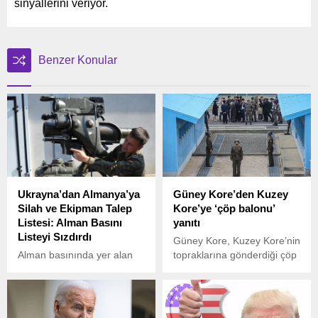
sinyallerini veriyor.
Benzer Konular
Ukrayna’dan Almanya’ya
Güney Kore’den Kuzey
Silah ve Ekipman Talep
Kore’ye ‘çöp balonu’
Listesi: Alman Basını
yanıtı
Listeyi Sızdırdı
Güney Kore, Kuzey Kore’nin
Alman basınında yer alan
topraklarına gönderdiği çöp
haberlere göre, Rusya ile
balonlarına propaganda
savaş halindeki Ukrayna,
yayını ile karşılık
Almanya’ya kapsamlı bir
vereceklerini açıkladı.
silah ve ekipman talep