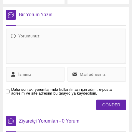
AKP'nin hezimetiyle
Scholz için, görev süresinin
sonuçlanan 31 Mart yerel
sona ermesi dolayısıyla
seçimleri, Almanya'da geniş
Savunma Bakanlığı
Bir Yorum Yazın
yankı uyandırdı. Ülkenin
bahçesinde geleneksel
önde gelen medya
askeri veda töreni
kuruluşları, AKP'nin ülke
düzenlendi.
genelindeki oy kaybına
dikkat çekerek, CHP'nin oy
sayısını artırmasını
değerlendirdi.
Daha sonraki yorumlarımda kullanılması için adım, e-posta
adresim ve site adresim bu tarayıcıya kaydedilsin.
Ziyaretçi Yorumları - 0 Yorum