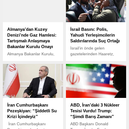
Almanya’dan Kuzey
İsrail Basını: Polis,
Denizi’nde Gaz Hamlesi:
Yahudi Yerleşimcilerin
Tartışmalı Anlaşmaya
Saldırılarında Suç Ortağı
Bakanlar Kurulu Onayı
İsrail’in önde gelen
Almanya Bakanlar Kurulu,
gazetelerinden Haaretz,
Kuzey Denizi’nde Borkum
İsrail polisinin Filistinlilere
Adası açıklarında doğal gaz
yönelik saldırılarda suç
çıkarılmasına ilişkin
ortağı olabileceğini öne
Hollanda ile yapılan
sürdü.
tartışmalı anlaşmayı
onayladı.
İran Cumhurbaşkanı
ABD, İran’daki 3 Nükleer
Pezeşkiyan: “Şiddetli Su
Tesisi Vurdu! Trump:
Krizi İçindeyiz”
“Şimdi Barış Zamanı”
İran Cumhurbaşkanı
ABD Başkanı Donald