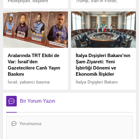
Pezeşkiyan, başkent
Trump, İran’ın Fordo,
Tahran’da düzenlenen 17
Natanz ve İsfahan’daki
milyar dolarlık bir enerji
nükleer tesislerine yönelik
yatırım projesinin imza
“son derece başarılı” bir
töreninde, ülkedeki ciddi
saldırı gerçekleştirdiklerini
enerji ve su krizine dikkat
duyurdu. ABD’nin kullandığı
çekti.
B-2 bombardıman uçakları
hedeflere sığınak delici
bombalarla saldırdı.
Aralarında TRT Ekibi de
İtalya Dışişleri Bakanı’nın
Var: İsrail’den
Şam Ziyareti: Yeni
Gazetecilere Canlı Yayın
İşbirliği Dönemi ve
Baskını
Ekonomik İlişkiler
İsrail, yabancı basına
İtalya Dışişleri Bakanı
yönelik yeni bir baskı
Antonio Tajani, Suriye’ye
dalgası başlattı. Ulusal
gerçekleştirdiği ziyaret
Güvenlik Bakanı Itamar
sırasında, Suriye Dışişleri
Bir Yorum Yazın
Ben-Gvir’in talimatıyla, İsrail
Bakanı Ahmed eş-Şeybani
polisi ve istihbarat birimleri,
ile bir araya gelerek, iki ülke
ülkede faaliyet gösteren
arasındaki ilişkileri
yabancı televizyon
güçlendirme niyetlerini
ekiplerinin canlı yayınlarını
vurguladı.
engelleme operasyonu