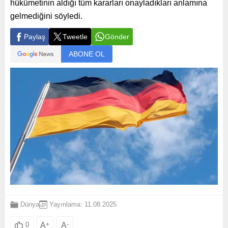
hükümetinin aldığı tüm kararları onayladıkları anlamına
gelmediğini söyledi.
Paylaş
Tweetle
Gönder
ABONE OL
Dünya
Yayınlama: 11.08.2025
A
+
A
-
0