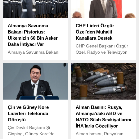
Almanya Savunma
CHP Lideri Özgür
Bakanı Pistorius:
Özel’den Muhalif
Ülkemizin 60 Bin Asker
Kanallara Destek
Daha İhtiyacı Var
CHP Genel Başkanı Özgür
Almanya Savunma Bakanı
Özel, Radyo ve Televizyon
Boris Pistorius, NATO’nun
Üst Kurulu (RTÜK)’ün,
savunma kapasitesini
İstanbul Büyükşehir
artırma hedefleri
Belediye Başkanı Ekrem
doğrultusunda ülkesinin
İmamoğlu’na yönelik
yaklaşık 50 ila 60 bin ilave
operasyonun ardından
askere ihtiyaç duyduğunu
muhalif kanallara verdiği
açıkladı.
cezalara tepki gösterdi.
Çin ve Güney Kore
Alman Basını: Rusya,
Liderleri Telefonda
Almanya’daki ABD ve
Görüştü
NATO Silah Sevkiyatlarını
İHA’larla Gözetliyor
Çin Devlet Başkanı Şi
Cinping, Güney Kore’de
Alman basını, Rusya’nın