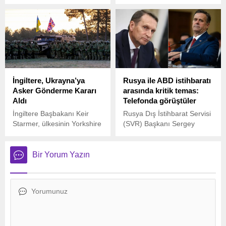
göreve yeni başlayan Devlet
Ukrayna’ya yönelik silah
Başkanı Lee Jae-myung ile
sevkiyatlarını takip etmek
telefonda görüştü.
amacıyla Almanya dahil
Avrupa ülkelerindeki askeri
nakliye rotalarını sistematik
şekilde izlediğini öne sürdü.
İngiltere, Ukrayna’ya
Rusya ile ABD istihbaratı
Asker Gönderme Kararı
arasında kritik temas:
Aldı
Telefonda görüştüler
İngiltere Başbakanı Keir
Rusya Dış İstihbarat Servisi
Starmer, ülkesinin Yorkshire
(SVR) Başkanı Sergey
bölgesinde yaptığı
Narışkin, ABD Merkezi
açıklamalarda, Ukrayna’daki
İstihbarat Teşkilatı (CIA)
savaşın etkileri ve
Direktörü John Ratcliffe ile
Bir Yorum Yazın
İngiltere’nin savunma
bir telefon görüşmesi
stratejisine ilişkin önemli
gerçekleştirdiğini açıkladı.
değerlendirmelerde
bulundu.