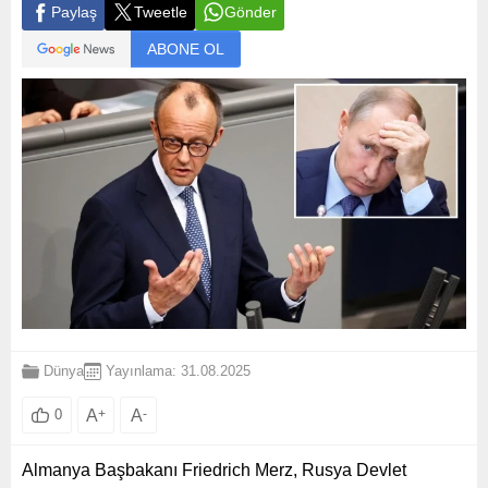
Paylaş
Tweetle
Gönder
ABONE OL
Dünya
Yayınlama: 31.08.2025
A
+
A
-
0
Almanya Başbakanı Friedrich Merz, Rusya Devlet