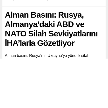
Alman Basını: Rusya,
Almanya’daki ABD ve
NATO Silah Sevkiyatlarını
İHA’larla Gözetliyor
Alman basını, Rusya’nın Ukrayna’ya yönelik silah
sevkiyatlarını takip etmek amacıyla Almanya dahil Avrupa
ülkelerindeki askeri nakliye rotalarını sistematik şekilde
izlediğini öne sürdü.
Paylaş
Tweetle
Gönder
ABONE OL