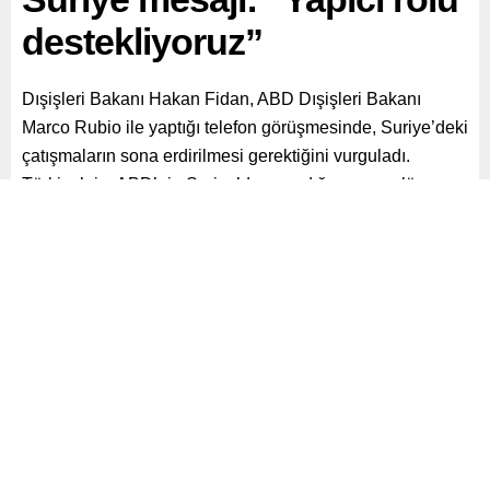
destekliyoruz”
Dışişleri Bakanı Hakan Fidan, ABD Dışişleri Bakanı
Marco Rubio ile yaptığı telefon görüşmesinde, Suriye’deki
çatışmaların sona erdirilmesi gerektiğini vurguladı.
Türkiye’nin, ABD’nin Suriye’de oynadığı yapıcı rolü
desteklediğini ifade etti.
Paylaş
Tweetle
Gönder
ABONE OL