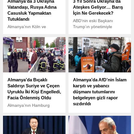
Almanya’da 3 Ukrayna
3 Yıl Sonra Ukrayna’da
Vatandaşı, Rusya Adına
Ateşkes Geliyor… Barış
Casusluk Yapmaktan
İçin Ne Gerekecek?
Tutuklandı
ABD’nin eski Başkanı
Almanya’nın Köln ve
Trump’ın yönetimiyle
Konstanz şehirlerinde,
başlatılan Ukrayna savaşını
Rusya adına casusluk
sonlandırma politikası,
faaliyeti yürüttükleri
Ukrayna Başkanı Zelenski
şüphesiyle üç Ukrayna
ile yaşanan krizden sonra
vatandaşı tutuklandı.
yeniden harekete geçti.
Almanya’da Bıçaklı
Almanya’da AfD’nin İslam
Saldırıyı Suriye ve Çeçen
karşıtı ve yabancı
Uyruklu İki Kişi Engelledi,
düşmanı tutumlarını
Facia Önlenmiş Oldu
belgeleyen gizli rapor
sızdırıldı
Almanya’nın Hamburg
kentinde cuma akşamı
Almanya’da iç istihbarattan
meydana gelen ve 4’ü ağır
sorumlu Federal Anayasayı
olmak üzere 18 kişinin
Koruma Teşkilatı’nın,
yaralandığı bıçaklı saldırıyı,
Almanya için Alternatif (AfD)