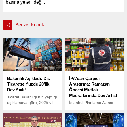
başına yeterli değil.
Benzer Konular
Bakanlık Açıkladı: Dış
İPA’dan Çarpıcı
Ticarette Yüzde 20’lik
Araştırma: Ramazan
Dev Açık!
Öncesi Mutfak
Masraflarında Dev Artış!
Ticaret Bakanlığı’nın yaptığı
açıklamaya göre, 2025 yılı
İstanbul Planlama Ajansı
Şubat ayında Türkiye’nin
(İPA), 2025 Ramazan ayı
dış ticaretinde dikkat çeken
için yapılan temel mutfak
bir gelişme yaşandı.
harcaması araştırma
sonuçlarını açıkladı. 2024