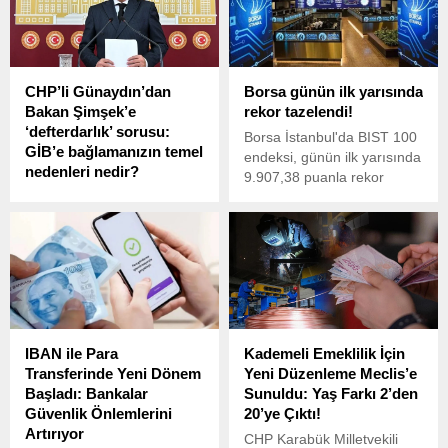
yılına kıyasla mutfak
masraflarında yüzde 45,75
oranında büyük bir artış
yaşandı ve Ramazan
CHP’li Günaydın’dan
Borsa günün ilk yarısında
harcamaları 10.565 TL’ye
Bakan Şimşek’e
rekor tazelendi!
yükseldi.
‘defterdarlık’ sorusu:
Borsa İstanbul'da BIST 100
GİB’e bağlamanızın temel
endeksi, günün ilk yarısında
nedenleri nedir?
9.907,38 puanla rekor
CHP Grup Başkanvekili
seviyeyi gördü.
Gökhan Günaydın, Hazine
ve Maliye Bakanı Mehmet
Şimşek'e Bakanlığınız taşra
teşkilatlarını
(Defterdarlıklar) Gelir
İdaresi Başkanlığına
bağlamanızın temel
IBAN ile Para
Kademeli Emeklilik İçin
nedenleri nedir? Teşkilat
Transferinde Yeni Dönem
Yeni Düzenleme Meclis’e
yapınızda yapılan bu
Başladı: Bankalar
Sunuldu: Yaş Farkı 2’den
değişikliğin tüm bakanlık
Güvenlik Önlemlerini
20’ye Çıktı!
çalışanlarınız için görevde
Artırıyor
yükselme, atanma şartları
CHP Karabük Milletvekili