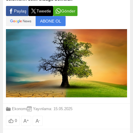
Paylaş
Tweetle
Gönder
ABONE OL
Ekonomi
Yayınlama: 15.05.2025
A
+
A
-
0