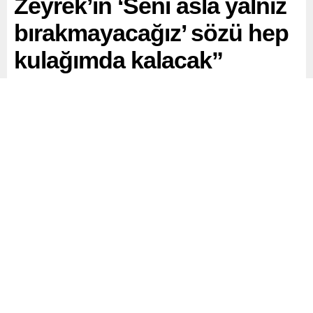
Zeyrek’in ‘Seni asla yalnız
bırakmayacağız’ sözü hep
kulağımda kalacak”
Manisa Büyükşehir Belediye Başkanı Ferdi Zeyrek’in ani
ölümü Türkiye’yi yasa boğarken, tutuklu bulunan İstanbul
Büyükşehir Belediye Başkanı ve CHP’nin cumhurbaşkanı
adayı Ekrem İmamoğlu, yakın dostuna Silivri’den yazdığı
veda mesajıyla herkesi duygulandırdı.
Paylaş
Tweetle
Gönder
ABONE OL