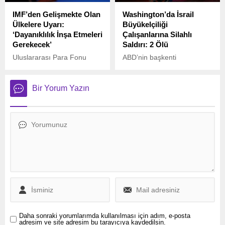
IMF’den Gelişmekte Olan
Washington’da İsrail
Ülkelere Uyarı:
Büyükelçiliği
‘Dayanıklılık İnşa Etmeleri
Çalışanlarına Silahlı
Gerekecek’
Saldırı: 2 Ölü
Uluslararası Para Fonu
ABD’nin başkenti
(IMF) Birinci Başkan
Washington’da İsrail
Yardımcısı Gita Gopinath,
Büyükelçiliği çalışanlarına
İsviçre’nin Davos
yönelik düzenlenen silahlı
Bir Yorum Yazın
kasabasında düzenlenen
saldırıda 2 kişi hayatını
Dünya Ekonomik
kaybetti. Olay, Yahudi
Forumu’nda (WEF) önemli
Müzesi yakınlarında
açıklamalarda bulundu.
meydana geldi.
Daha sonraki yorumlarımda kullanılması için adım, e-posta
adresim ve site adresim bu tarayıcıya kaydedilsin.