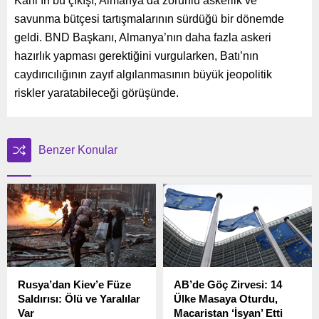
Kahl’ın bu çıkışı, Almanya’da zorunlu askerlik ve
savunma bütçesi tartışmalarının sürdüğü bir dönemde
geldi. BND Başkanı, Almanya’nın daha fazla askeri
hazırlık yapması gerektiğini vurgularken, Batı’nın
caydırıcılığının zayıf algılanmasının büyük jeopolitik
riskler yaratabileceği görüşünde.
Benzer Konular
Rusya’dan Kiev’e Füze
AB’de Göç Zirvesi: 14
Saldırısı: Ölü ve Yaralılar
Ülke Masaya Oturdu,
Var
Macaristan ‘İsyan’ Etti