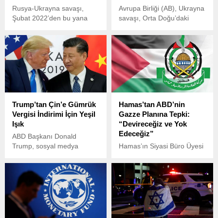
Rusya-Ukrayna savaşı,
Avrupa Birliği (AB), Ukrayna
Şubat 2022’den bu yana
savaşı, Orta Doğu’daki
devam ederken, Rus
çatışmalar, ABD ile yaşanan
ordusu bir kez daha
ticaret gerilimleri ve
Ukrayna’nın başkenti Kiev’i
savunma harcamalarına
hedef aldı.
odaklanmışken uzun süredir
geri planda kalan düzensiz
göç konusunu yeniden
gündeme aldı.
Trump’tan Çin’e Gümrük
Hamas’tan ABD’nin
Vergisi İndirimi İçin Yeşil
Gazze Planına Tepki:
Işık
“Devireceğiz ve Yok
Edeceğiz”
ABD Başkanı Donald
Trump, sosyal medya
Hamas’ın Siyasi Büro Üyesi
üzerinden Çin’e yönelik
Halil el-Hayye, İran
gümrük vergilerine dair
devriminin 46. yıl dönümü
dikkat çeken açıklamalarda
töreninde önemli
bulundu.
açıklamalarda bulundu.