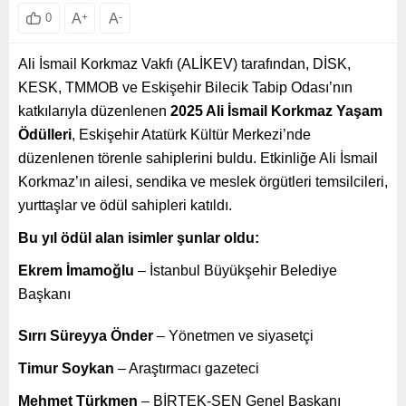
A
+
A
-
0
Ali İsmail Korkmaz Vakfı (ALİKEV) tarafından, DİSK,
KESK, TMMOB ve Eskişehir Bilecik Tabip Odası’nın
katkılarıyla düzenlenen
2025 Ali İsmail Korkmaz Yaşam
Ödülleri
, Eskişehir Atatürk Kültür Merkezi’nde
düzenlenen törenle sahiplerini buldu. Etkinliğe Ali İsmail
Korkmaz’ın ailesi, sendika ve meslek örgütleri temsilcileri,
yurttaşlar ve ödül sahipleri katıldı.
Bu yıl ödül alan isimler şunlar oldu:
Ekrem İmamoğlu
– İstanbul Büyükşehir Belediye
Başkanı
Sırrı Süreyya Önder
– Yönetmen ve siyasetçi
Timur Soykan
– Araştırmacı gazeteci
Mehmet Türkmen
– BİRTEK-SEN Genel Başkanı