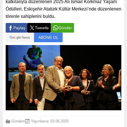
katkılarıyla düzenlenen 2025 Ali İsmail Korkmaz Yaşam
Ödülleri, Eskişehir Atatürk Kültür Merkezi’nde düzenlenen
törenle sahiplerini buldu.
Paylaş
Tweetle
Gönder
ABONE OL
Gündem
Yayınlama: 03.06.2025