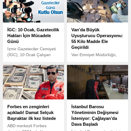
İGC: 10 Ocak, Gazetecilik
Van’da Büyük
Hakları İçin Mücadele
Uyuşturucu Operasyonu:
Günü
55 Kilo Madde Ele
Geçirildi
İzmir Gazeteciler Cemiyeti
(İGC), 10 Ocak Çalışan
Van Emniyet Müdürlüğü,
Gazeteciler Günü
uyuşturucu ticareti ve sokak
kapsamında yayımladığı
satıcılarına yönelik kapsamlı
mesajda, basın özgürlüğü
bir operasyon gerçekleştirdi.
ve gazetecilik hakları için
verdikleri mücadelenin
önemine vurgu yaptı.
Forbes en zenginleri
İstanbul Barosu
açıkladı! Damat Selçuk
Yönetiminin Değişmesi
Bayraktar ilk kez listede
İsteniyor: Çağlayan’da
Dava Başladı
ABD merkezli Forbes