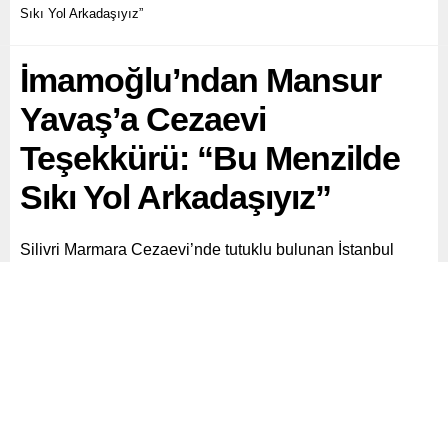
Sıkı Yol Arkadaşıyız”
İmamoğlu’ndan Mansur
Yavaş’a Cezaevi
Teşekkürü: “Bu Menzilde
Sıkı Yol Arkadaşıyız”
Silivri Marmara Cezaevi’nde tutuklu bulunan İstanbul
Büyükşehir Belediye Başkanı ve CHP’nin cumhurbaşkanı
adayı Ekrem İmamoğlu, Ankara Büyükşehir Belediye
Başkanı Mansur Yavaş’ın kendisini ziyaretine ilişkin
duygusal bir paylaşım yaptı.
Paylaş
Tweetle
Gönder
ABONE OL