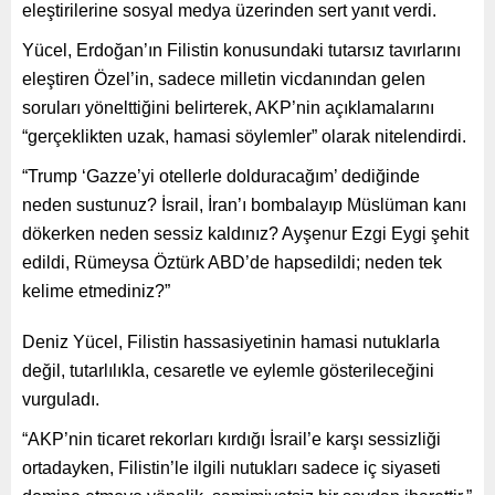
eleştirilerine sosyal medya üzerinden sert yanıt verdi.
Yücel, Erdoğan’ın Filistin konusundaki tutarsız tavırlarını
eleştiren Özel’in, sadece milletin vicdanından gelen
soruları yönelttiğini belirterek, AKP’nin açıklamalarını
“gerçeklikten uzak, hamasi söylemler” olarak nitelendirdi.
“Trump ‘Gazze’yi otellerle dolduracağım’ dediğinde
neden sustunuz? İsrail, İran’ı bombalayıp Müslüman kanı
dökerken neden sessiz kaldınız? Ayşenur Ezgi Eygi şehit
edildi, Rümeysa Öztürk ABD’de hapsedildi; neden tek
kelime etmediniz?”
Deniz Yücel, Filistin hassasiyetinin hamasi nutuklarla
değil, tutarlılıkla, cesaretle ve eylemle gösterileceğini
vurguladı.
“AKP’nin ticaret rekorları kırdığı İsrail’e karşı sessizliği
ortadayken, Filistin’le ilgili nutukları sadece iç siyaseti