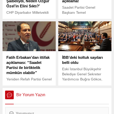
Şaibeliydi, Neden Özgür
açıklama!
Özel’in Elini Sıktı?’
Saadet Partisi Genel
CHP Diyarbakır Milletvekili
Başkanı Temel
Sezgin Tanrıkulu, Ankara
Karamollaoğlu, İran'ın İsrail
Cumhuriyet Başsavcılığı’nın
misillemesini ardından
CHP’nin 38. Olağan
açıklamalarda bulundu.
Kurultayı hakkındaki “para
karşılığı oy kullandırıldığı”
iddialarıyla ilgili başlattığı
soruşturmayı eleştirerek
dikkat çeken bir açıklama
Fatih Erbakan’dan ittifak
İBB’deki koltuk sayıları
yaptı.
açıklaması: “Saadet
belli oldu
Partisi ile birliktelik
Eski İstanbul Büyükşehir
mümkün olabilir”
Belediye Genel Sekreter
Yeniden Refah Partisi Genel
Yardımcısı Buğra Gökce,
Başkanı Fatih Erbakan,
yerel seçimlerin ardından
Cumhur İttifakı ile yeniden
tamamlanan itiraz süreci
ittifak yapma ihtimalini
sonrası İBB Meclisi'nde
Bir Yorum Yazın
reddetti. Ancak Saadet
partilerin koltuk sayılarına
Partisi ile benzer görüşleri
ilişkin açıklamalarda
paylaştıklarını belirterek,
bulundu.