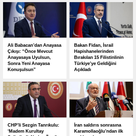
Ali Babacan’dan Anayasa
Bakan Fidan, İsrail
Çıkışı: “Önce Mevcut
Hapishanelerinden
Anayasaya Uyulsun,
Bırakılan 15 Filistinlinin
Sonra Yeni Anayasa
Türkiye’ye Geldiğini
Konuşulsun”
Açıkladı
DEVA Partisi Genel Başkanı
Dışişleri Bakanı Hakan
Ali Babacan, Habertürk
Fidan, İsrail
TV’de katıldığı programda
hapishanelerinden serbest
gündeme dair önemli
bırakılan 15 Filistinlinin
değerlendirmelerde
Türkiye’ye geldiğini
bulundu.
duyurdu.
CHP’li Sezgin Tanrıkulu:
İran saldırıs sonrasına
‘Madem Kurultay
Karamollaoğlu’ndan ilk