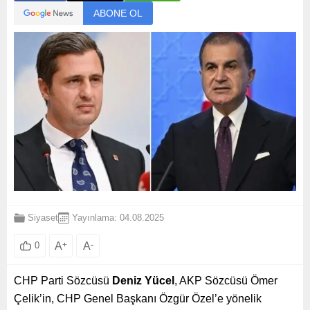
ABONE OL
Siyaset
Yayınlama: 04.08.2025
A
+
A
-
0
CHP Parti Sözcüsü
Deniz Yücel
, AKP Sözcüsü Ömer
Çelik’in, CHP Genel Başkanı Özgür Özel’e yönelik