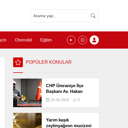
zin
Otomobil
Eğitim
POPÜLER KONULAR
CHP Ümraniye İlçe
Başkanı Av. Hakan
Kızılelma 31 Mart Yerel
24.04.2024
0
Seçimlerini
Değerlendirdi
Yarım kaşık
zeytinyağının mucizevi