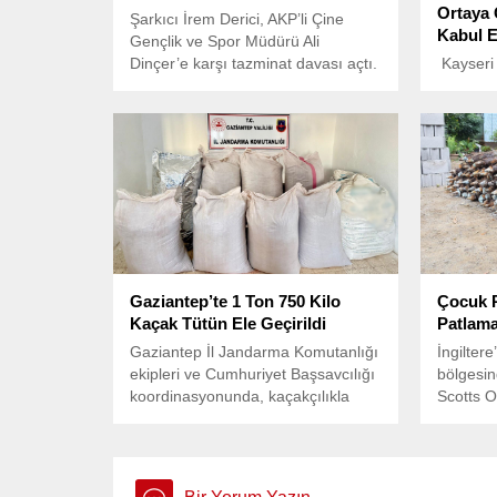
Ortaya 
Şarkıcı İrem Derici, AKP’li Çine
Kabul 
Gençlik ve Spor Müdürü Ali
Dinçer’e karşı tazminat davası açtı.
Kayseri
Derici, Dinçer’in kendisini hedef
Bölgesi
göstererek yaptığı hakaretlere karşı
gelen ya
hukuki süreç başlattığını duyurdu.
hayatını
sürede b
bölümün
Gaziantep’te 1 Ton 750 Kilo
Çocuk P
Kaçak Tütün Ele Geçirildi
Patlama
Gaziantep İl Jandarma Komutanlığı
İngilter
ekipleri ve Cumhuriyet Başsavcılığı
bölgesin
koordinasyonunda, kaçakçılıkla
Scotts O
mücadele amacıyla yapılan bir
yenileme
operasyon sonucunda büyük bir
işçileri
kaçak tütün ele geçirildi.
keşfetm
imha uzm