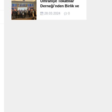
Ümraniye Tokatlılar
Derneği’nden Birlik ve
Beraberlik Dolu İftar
28.03.2024
0
Programı