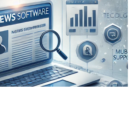
A
+
A
-
0