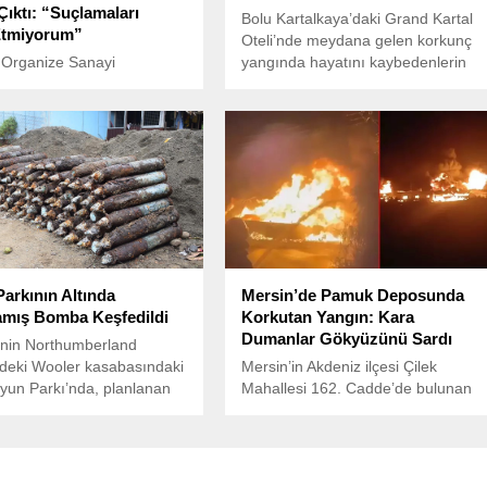
Çıktı: “Suçlamaları
Bolu Kartalkaya’daki Grand Kartal
Etmiyorum”
Oteli’nde meydana gelen korkunç
 Organize Sanayi
yangında hayatını kaybedenlerin
’nde, 30 Kasım’da meydana
kimlik tespiti tamamlandı.
ngın faciasında 3 işçi
 kaybetti. Yangın, kısa
üyüyerek fabrikanın bir
ü sardı.
arkının Altında
Mersin’de Pamuk Deposunda
mış Bomba Keşfedildi
Korkutan Yangın: Kara
Dumanlar Gökyüzünü Sardı
e’nin Northumberland
deki Wooler kasabasındaki
Mersin’in Akdeniz ilçesi Çilek
yun Parkı’nda, planlanan
Mahallesi 162. Cadde’de bulunan
 çalışmaları sırasında
Tırmıl Sanayi Sitesi yanındaki
n patlamamış mühimmat
pamuk fabrikası deposunda sabah
esinin ardından bomba
saatlerinde yangın çıktı.
anları bölgeye çağrıldı.