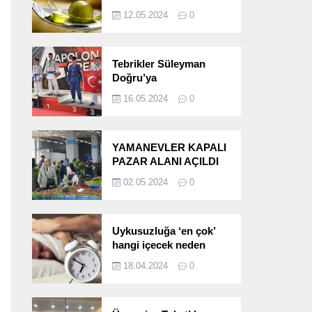
etkileri!
12.05.2024
0
Tebrikler Süleyman
Doğru’ya
16.05.2024
0
YAMANEVLER KAPALI
PAZAR ALANI AÇILDI
02.05.2024
0
Uykusuzluğa ‘en çok’
hangi içecek neden
oluyor?
18.04.2024
0