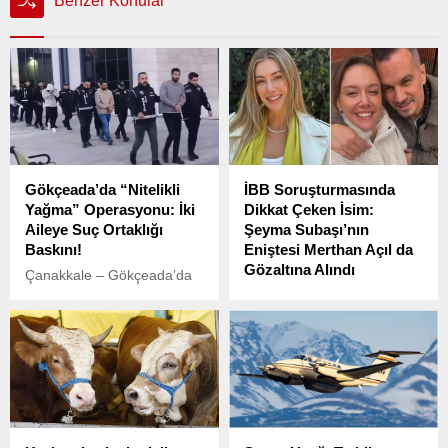
Benzer Konular
Gökçeada’da “Nitelikli
İBB Soruşturmasında
Yağma” Operasyonu: İki
Dikkat Çeken İsim:
Aileye Suç Ortaklığı
Şeyma Subaşı’nın
Baskını!
Eniştesi Merthan Açıl da
Gözaltına Alındı
Çanakkale – Gökçeada’da
çıkar çatışmasıyla başlayan
İstanbul Büyükşehir
kriz, iki ailenin birlikte
Belediye Başkanı Ekrem
karıştığı organize suçları
İmamoğlu ve 100’den fazla
ortaya çıkardı.
kişi, bu sabah
gerçekleştirilen şafak
operasyonuyla gözaltına
alındı. Gözaltı listesinde
gazeteciler ve iş