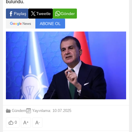
bulundu.
Paylaş
Tweetle
Gönder
ABONE OL
Gündem
Yayınlama: 10.07.2025
A
+
A
-
0