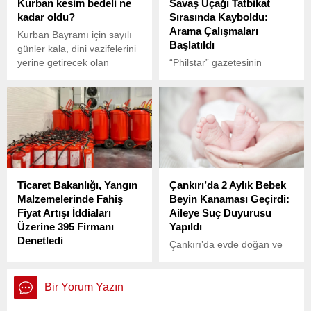
Kurban kesim bedeli ne
Savaş Uçağı Tatbikat
insanlarının yanı sıra, Acun
kadar oldu?
Sırasında Kayboldu:
Ilıcalı’nın eski eşi Şeyma
Arama Çalışmaları
Subaşı’nın kız kardeşi
Kurban Bayramı için sayılı
Başlatıldı
Kübra Subaşı ile evli olan
günler kala, dini vazifelerini
Merthan Açıl’ın da yer aldığı
yerine getirecek olan
“Philstar” gazetesinin
öğrenildi.
yurttaşlar için vekaletle
haberine göre, tatbikat
kurban kesim bedelleri
kapsamında FA-50 tipi
açıklandı. Diyanet İşleri
savaş uçakları Filipinler’in
Başkanlığı tarafından
Cebu kentinden havalandı.
yapılan açıklamayla birlikte,
2024 kurban kesin bedelleri
kamuoyuyla paylaşıldı. Peki,
Diyanet açıkladı: Kurban
Ticaret Bakanlığı, Yangın
Çankırı’da 2 Aylık Bebek
kesim bedeli ne kadar oldu?
Malzemelerinde Fahiş
Beyin Kanaması Geçirdi:
Fiyat Artışı İddiaları
Aileye Suç Duyurusu
Üzerine 395 Firmanı
Yapıldı
Denetledi
Çankırı’da evde doğan ve
Bolu Kartalkaya’da 78
yenidoğan taramasına dahil
kişinin hayatını
edilmeyen 2 aylık
kaybetmesine neden olan
Muhammed Y., beyin
Bir Yorum Yazın
otel yangınının ardından,
kanaması geçirdi.