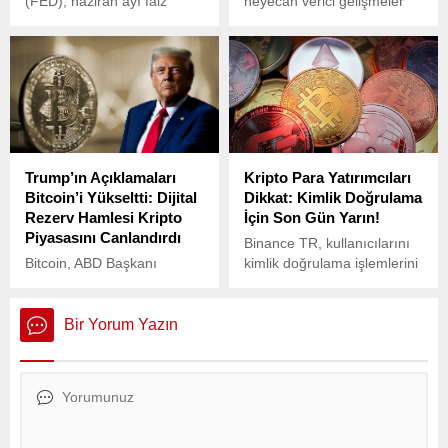
(FED), haziran ayı faiz
heyecan verici gelişmeler
kararını açıklamaya
yaşanıyor.
hazırlanıyor. Piyasalarda
merakla beklenen bu kritik
karar, 17-18 Haziran
tarihlerinde yapılacak
Federal Açık Piyasa
Komitesi (FOMC)
toplantısının ardından
Trump’ın Açıklamaları
Kripto Para Yatırımcıları
duyurulacak.
Bitcoin’i Yükseltti: Dijital
Dikkat: Kimlik Doğrulama
Rezerv Hamlesi Kripto
İçin Son Gün Yarın!
Piyasasını Canlandırdı
Binance TR, kullanıcılarını
Bitcoin, ABD Başkanı
kimlik doğrulama işlemlerini
Donald Trump’ın dijital
25 Nisan’a kadar
varlıklara yönelik yeni bir
tamamlamaları konusunda
stratejik rezerv
uyardı. Yeni yasal
Bir Yorum Yazın
oluşturulması fikrini
düzenlemeler kapsamında
gündeme getirmesiyle
kimlik doğrulama sürecinin
büyük bir artış yaşadı.
tamamlanmaması
durumunda hesaplarda bazı
işlemler geçici olarak
durdurulacak.