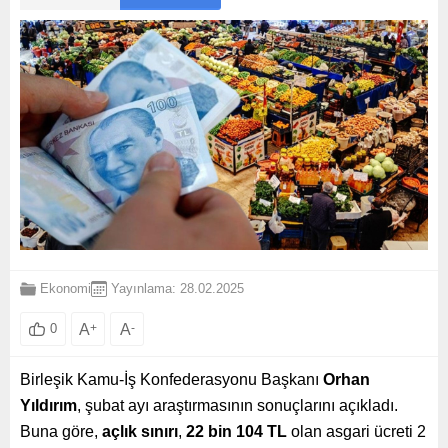
Ekonomi
Yayınlama: 28.02.2025
A
+
A
-
0
Birleşik Kamu-İş Konfederasyonu Başkanı
Orhan
Yıldırım
, şubat ayı araştırmasının sonuçlarını açıkladı.
Buna göre,
açlık sınırı
,
22 bin 104 TL
olan asgari ücreti 2