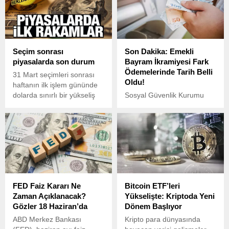
Seçim sonrası
Son Dakika: Emekli
piyasalarda son durum
Bayram İkramiyesi Fark
Ödemelerinde Tarih Belli
31 Mart seçimleri sonrası
Oldu!
haftanın ilk işlem gününde
dolarda sınırlı bir yükseliş
Sosyal Güvenlik Kurumu
oldu. Cuma günü 32,39
(SGK), emeklilere Ramazan
TL'de hareket eden dolar,
ve Kurban Bayramı’nda
güne 32,42 TL'den başladı.
verilen ikramiyelerin fark
Gram altın ise şu
ödemeleriyle ilgili yeni bir
dakikalarda yüzde 1,24
duyuru yaptı.
artışla 2.358 liradan alıcı
buluyor.
FED Faiz Kararı Ne
Bitcoin ETF’leri
Zaman Açıklanacak?
Yükselişte: Kriptoda Yeni
Gözler 18 Haziran’da
Dönem Başlıyor
ABD Merkez Bankası
Kripto para dünyasında