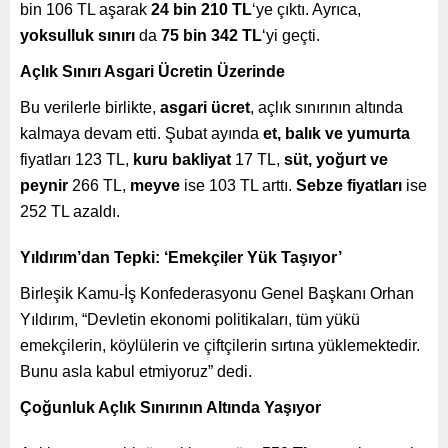
bin 106 TL aşarak
24 bin 210 TL
‘ye çıktı. Ayrıca,
yoksulluk sınırı
da
75 bin 342 TL
‘yi geçti.
Açlık Sınırı Asgari Ücretin Üzerinde
Bu verilerle birlikte,
asgari ücret
, açlık sınırının altında
kalmaya devam etti. Şubat ayında
et, balık ve yumurta
fiyatları 123 TL,
kuru bakliyat
17 TL,
süt, yoğurt ve
peynir
266 TL,
meyve
ise 103 TL arttı.
Sebze fiyatları
ise
252 TL azaldı.
Yıldırım’dan Tepki: ‘Emekçiler Yük Taşıyor’
Birleşik Kamu-İş Konfederasyonu Genel Başkanı Orhan
Yıldırım, “Devletin ekonomi politikaları, tüm yükü
emekçilerin, köylülerin ve çiftçilerin sırtına yüklemektedir.
Bunu asla kabul etmiyoruz” dedi.
Çoğunluk Açlık Sınırının Altında Yaşıyor