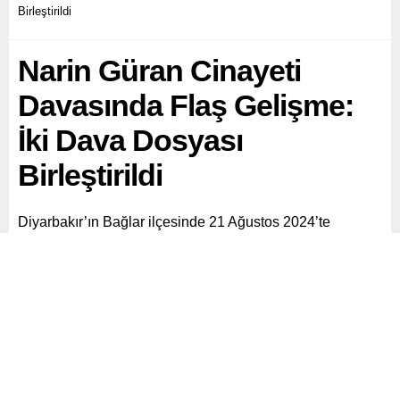
Birleştirildi
Narin Güran Cinayeti
Davasında Flaş Gelişme:
İki Dava Dosyası
Birleştirildi
Diyarbakır’ın Bağlar ilçesinde 21 Ağustos 2024’te
kaybolan ve 8 Eylül 2024’te Eğertutmaz Deresi’nde
cansız bedeni bulunan Narin Güran’ın cinayetiyle ilgili
dava süreci hızla devam ediyor.
Paylaş
Tweetle
Gönder
ABONE OL