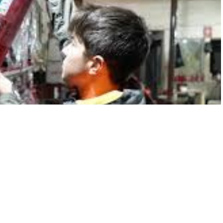
A
+
A
-
0
dından, hem işletmeler hem de tüketiciler yangın güvenlik