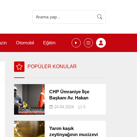
zin
Otomobil
Eğitim
POPÜLER KONULAR
CHP Ümraniye İlçe
Başkanı Av. Hakan
Kızılelma 31 Mart Yerel
24.04.2024
0
Seçimlerini
Değerlendirdi
Yarım kaşık
zeytinyağının mucizevi