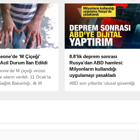
i duyurdu. Olgay, sosyal
kıyasla yaklaşık iki katına çıkarak
esabından yaptığı
yüzde 5,1’e ulaştı.
la kanalından ayrıldığını
 ve Dante’den alıntı
 “Cehennemin en karanlık
buhran zamanlarında
kalanlara ayrılmıştır”
 kullandı.
Leone’de ‘M Çiçeği’
8.8’lik deprem sonrası
 Acil Durum İlan Edildi
Rusya’dan ABD hamlesi:
Milyonların kullandığı
eone’de M çiçeği virüsü
uygulamayı yasakladı
e alarm verildi. 11 Ocak’ta
Sağlık Bakanlığı, ilk M
ABD son yıllarda ‘ulusal güvenliği
kasının tespit edildiğini
tehdit ettiği’ gerekçesiyle Çinli
ştu.
servislere savaş açmıştı. Benzer bir
gerekçeyle Rusya da Amerikan
ürünlerine yaptırım uyguluyor. Bu
doğrultuda Speedtest uygulaması
ülkede engellendi.