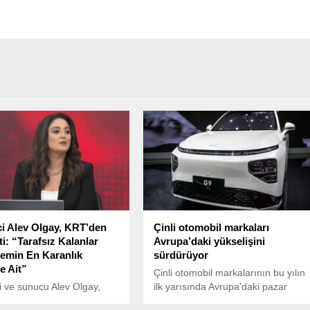
i Alev Olgay, KRT’den
Çinli otomobil markaları
tti: “Tarafsız Kalanlar
Avrupa’daki yükselişini
emin En Karanlık
sürdürüyor
e Ait”
Çinli otomobil markalarının bu yılın
 ve sunucu Alev Olgay,
ilk yarısında Avrupa’daki pazar
alındaki programına son
payı, geçen yılın aynı dönemine