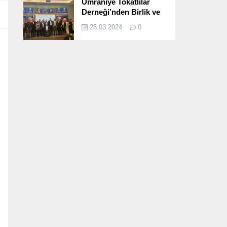
Ümraniye Tokatlılar
Derneği’nden Birlik ve
Beraberlik Dolu İftar
28.03.2024
0
Programı