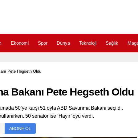
m
Ekonomi
Spor
Dünya
Teknoloji
Sağlık
Maga
anı Pete Hegseth Oldu
a Bakanı Pete Hegseth Oldu
amada 50’ye karşı 51 oyla ABD Savunma Bakanı seçildi.
llanırken, 50 senatör ise ‘Hayır’ oyu verdi.
ABONE OL