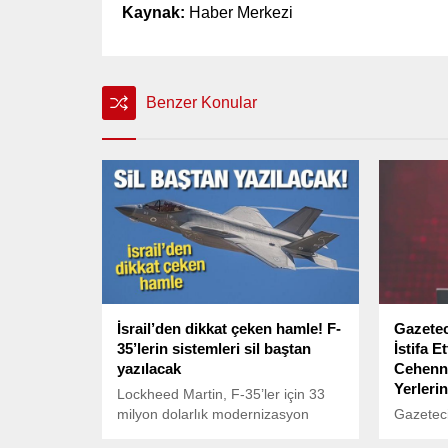
Kaynak:
Haber Merkezi
Benzer Konular
İsrail’den dikkat çeken hamle! F-
Gazetec
35’lerin sistemleri sil baştan
İstifa E
yazılacak
Cehenn
Yerlerin
Lockheed Martin, F-35’ler için 33
milyon dolarlık modernizasyon
Gazeteci
sürecini başlattı. TR-3 ve Block 4
KRT kan