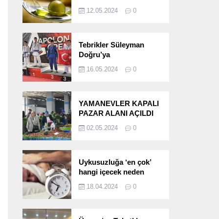
etkileri!
12.05.2024
0
Tebrikler Süleyman
Doğru’ya
16.05.2024
0
YAMANEVLER KAPALI
PAZAR ALANI AÇILDI
02.05.2024
0
Uykusuzluğa ‘en çok’
hangi içecek neden
oluyor?
18.04.2024
0