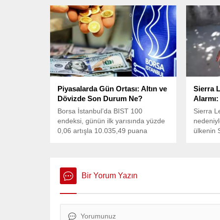
yükseltmeleriyle savaş uçaklarına
verdiğin
büyük yetenekler kazandırılacak,
medya h
İsrail dâhil tüm ülkelerdeki jetler
paylaşım
kapsam altına alındı.
açıkladı
yaparak
yerleri 
tarafsız 
ifadesini
Piyasalarda Gün Ortası: Altın ve
Sierra 
Dövizde Son Durum Ne?
Alarmı:
Borsa İstanbul’da BIST 100
Sierra L
endeksi, günün ilk yarısında yüzde
nedeniyl
0,06 artışla 10.035,49 puana
ülkenin 
yükseldi. Dün 10.029,31 puandan
çiçeği va
kapanan BIST 100, güne yüzde
duyurmu
0,20 azalışla başlamıştı.
Bir Yorum Yazın