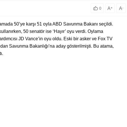
A
+
A
-
0
amada 50’ye karşı 51 oyla ABD Savunma Bakanı seçildi.
ullanırken, 50 senatör ise ‘Hayır’ oyu verdi. Oylama
rdımcısı JD Vance’in oyu oldu. Eski bir asker ve Fox TV
dan Savunma Bakanlığı’na aday gösterilmişti. Bu atama,
ı.