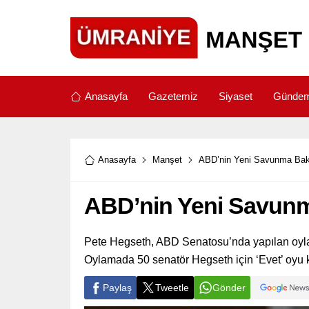
Anasayfa
Gazetemiz
Siyaset
Günde
Anasayfa
Manşet
ABD’nin Yeni Savunma Bak
ABD’nin Yeni Savunm
Pete Hegseth, ABD Senatosu’nda yapılan oyl
Oylamada 50 senatör Hegseth için ‘Evet’ oyu ku
Paylaş
Tweetle
Gönder