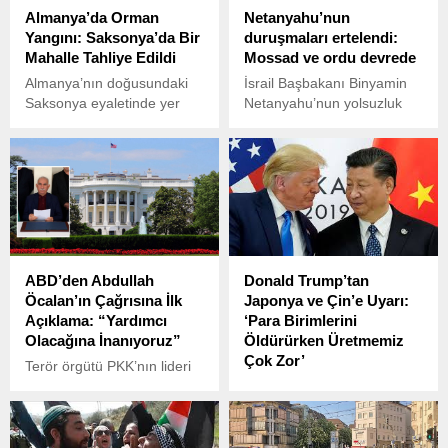
Almanya’da Orman
Netanyahu’nun
Yangını: Saksonya’da Bir
duruşmaları ertelendi:
Mahalle Tahliye Edildi
Mossad ve ordu devrede
Almanya’nın doğusundaki
İsrail Başbakanı Binyamin
Saksonya eyaletinde yer
Netanyahu’nun yolsuzluk
alan Meissen ilçesine bağlı
davalarıyla ilgili
Gohrischheide doğal
duruşmaları, istihbarat
koruma alanında çıkan
şeflerinin müdahalesiyle
orman yangını nedeniyle
kısmen ertelendi. İsrail’in
Heidehaeuser Mahallesi
önde gelen gazetelerinden
tahliye edildi.
Yedioth Ahronoth’un
haberine göre, Netanyahu
bugün planda olmayan gizli
ABD’den Abdullah
Donald Trump’tan
bir duruşma için
Öcalan’ın Çağrısına İlk
Japonya ve Çin’e Uyarı:
mahkemeye geldi.
Açıklama: “Yardımcı
‘Para Birimlerini
Olacağına İnanıyoruz”
Öldürürken Üretmemiz
Çok Zor’
Terör örgütü PKK’nın lideri
Abdullah Öcalan, geçtiğimiz
ABD Başkanı Donald
günlerde yaptığı
Trump, Japonya ve Çin
açıklamada, PKK’nin anlam
liderlerine, para birimlerinin
yoksunluğuna ve aşırı
değerini düşürmeye devam