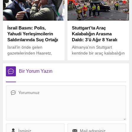
tekrara yol açtığını
etmelerinin ABD’ye haksızlık
belirterek, örgütün feshini
olduğunu belirterek, bu
gerekli gördüğünü ifade
politikalara son verilmesi
etmişti.
gerektiğini vurguladı.
İsrail Basını: Polis,
Stuttgart’ta Araç
Yahudi Yerleşimcilerin
Kalabalığın Arasına
Saldırılarında Suç Ortağı
Daldı: 3’ü Ağır 8 Yaralı
İsrail’in önde gelen
Almanya’nın Stuttgart
gazetelerinden Haaretz,
kentinde bir araç kalabalığın
İsrail polisinin Filistinlilere
arasına daldı.
yönelik saldırılarda suç
ortağı olabileceğini öne
Bir Yorum Yazın
sürdü.