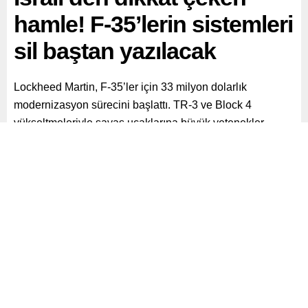
hamle! F-35’lerin sistemleri
sil baştan yazılacak
Lockheed Martin, F-35’ler için 33 milyon dolarlık
modernizasyon sürecini başlattı. TR-3 ve Block 4
yükseltmeleriyle savaş uçaklarına büyük yetenekler
kazandırılacak, İsrail dâhil tüm ülkelerdeki jetler kapsam
altına alındı.
Paylaş
Tweetle
Gönder
ABONE OL