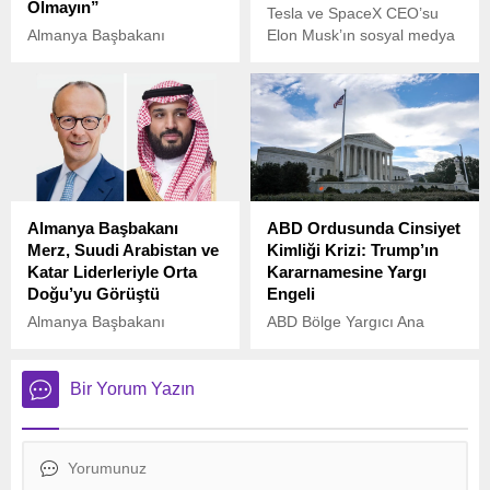
Olmayın”
Tesla ve SpaceX CEO’su
Almanya Başbakanı
Elon Musk’ın sosyal medya
Friedrich Merz, ABD
hesabından “Amerika
hükümetine, Almanya’nın iç
Partisi”ni kurduğunu
siyasetine müdahale
duyurmasının ardından,
etmeme çağrısında
ABD eski Başkanı Donald
bulundu.
Trump’tan sert bir açıklama
geldi.
Almanya Başbakanı
ABD Ordusunda Cinsiyet
Merz, Suudi Arabistan ve
Kimliği Krizi: Trump’ın
Katar Liderleriyle Orta
Kararnamesine Yargı
Doğu’yu Görüştü
Engeli
Almanya Başbakanı
ABD Bölge Yargıcı Ana
Friedrich Merz, Suudi
Reyes, Trump yönetiminin
Arabistan Veliaht Prensi
cinsiyet değiştirmiş askerler
Muhammed bin Selman ve
ve orduya katılmak isteyen
Bir Yorum Yazın
Katar Emiri Şeyh Temim bin
cinsiyet değiştiren kişilerle
Hamed Al Sani ile telefonda
ilgili getirdiği yasağa karşı
görüşerek Orta Doğu’daki
açılan davada kararını
son gelişmeleri
verdi.