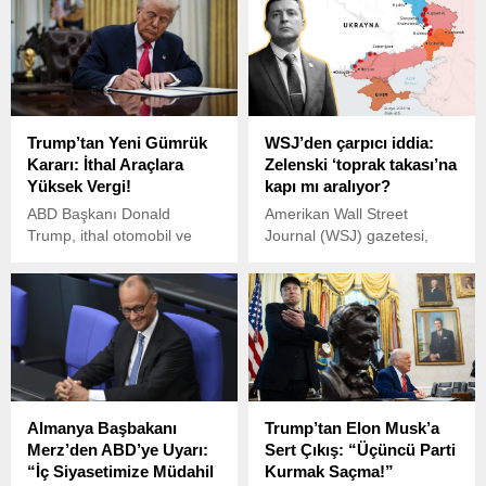
Trump’tan Yeni Gümrük
WSJ’den çarpıcı iddia:
Kararı: İthal Araçlara
Zelenski ‘toprak takası’na
Yüksek Vergi!
kapı mı aralıyor?
ABD Başkanı Donald
Amerikan Wall Street
Trump, ithal otomobil ve
Journal (WSJ) gazetesi,
kamyonlara yüzde 25
Ukrayna Devlet Başkanı
gümrük tarifesi getiren yeni
Volodimir Zelenski’nin, ABD
bir kararnameyi imzaladı.
Başkanı Donald Trump ile
yaptığı görüşmede toprak
değişimi fikrini doğrudan
reddetmediğini öne sürdü.
Almanya Başbakanı
Trump’tan Elon Musk’a
Merz’den ABD’ye Uyarı:
Sert Çıkış: “Üçüncü Parti
“İç Siyasetimize Müdahil
Kurmak Saçma!”