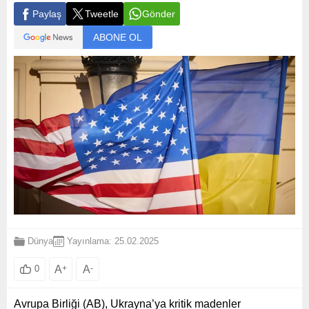
Paylaş
Tweetle
Gönder
ABONE OL
Dünya
Yayınlama: 25.02.2025
A
+
A
-
0
Avrupa Birliği (AB), Ukrayna’ya kritik madenler