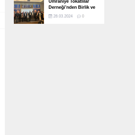
Ümraniye Tokatlılar
Derneği’nden Birlik ve
Beraberlik Dolu İftar
28.03.2024
0
Programı