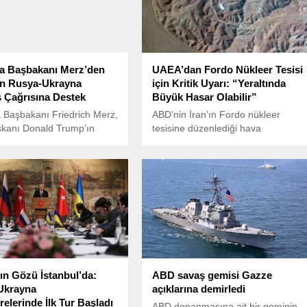
a Başbakanı Merz’den
UAEA’dan Fordo Nükleer Tesisi
ın Rusya-Ukrayna
için Kritik Uyarı: “Yeraltında
 Çağrısına Destek
Büyük Hasar Olabilir”
 Başbakanı Friedrich Merz,
ABD’nin İran’ın Fordo nükleer
kanı Donald Trump’ın
tesisine düzenlediği hava
e Ukrayna arasında
saldırısının ardından, Uluslararası
 30 günlük koşulsuz
Atom Enerjisi Ajansı (UAEA)
planına destek verdiğini
Başkanı Rafael Grossi, tesiste ciddi
yapısal hasar meydana gelmiş
olabileceği uyarısında bulundu.
n Gözü İstanbul’da:
ABD savaş gemisi Gazze
Ukrayna
açıklarına demirledi
elerinde İlk Tur Başladı
ABD donanmasına ait bir geminin