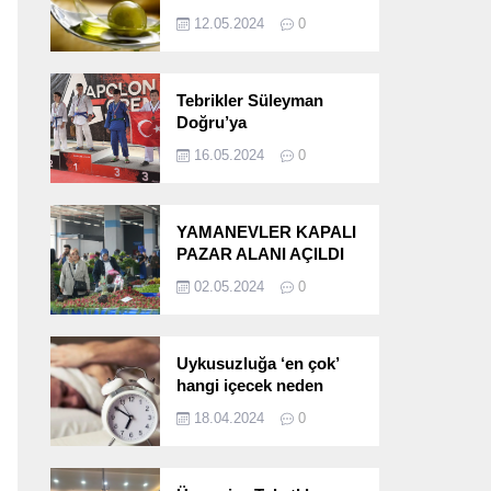
etkileri!
12.05.2024
0
Tebrikler Süleyman
Doğru’ya
16.05.2024
0
YAMANEVLER KAPALI
PAZAR ALANI AÇILDI
02.05.2024
0
Uykusuzluğa ‘en çok’
hangi içecek neden
oluyor?
18.04.2024
0