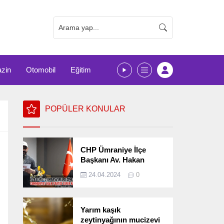
zin
Otomobil
Eğitim
POPÜLER KONULAR
CHP Ümraniye İlçe
Başkanı Av. Hakan
Kızılelma 31 Mart Yerel
24.04.2024
0
Seçimlerini
Değerlendirdi
Yarım kaşık
zeytinyağının mucizevi