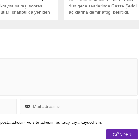
krayna savaşı sonrası
dün gece saatlerinde Gazze Şeridi
utları İstanbul’da yeniden
açıklarına demir attığı belirtildi.
 ABD, Rusya, Ukrayna ve
in katıldığı kritik
lerin ilk turu Dolmabahçe
da başladı.
posta adresim ve site adresim bu tarayıcıya kaydedilsin.