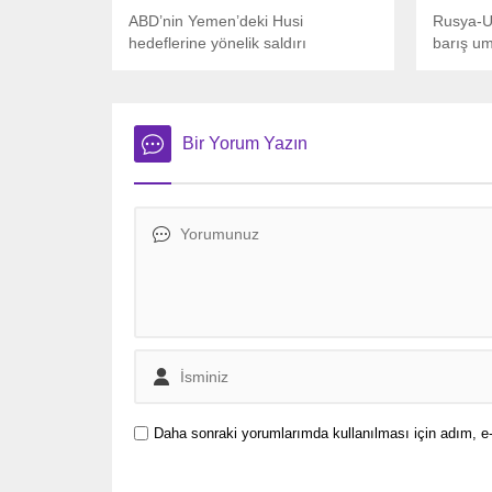
ABD’nin Yemen’deki Husi
Rusya-U
hedeflerine yönelik saldırı
barış um
planlarının yer aldığı mesajlar,
yeşerdi.
yanlışlıkla Atlantic dergisi editörü
Türkiye’n
Jeffrey Goldberg’e gönderildi. Bu
müzakere
durum, Beyaz Saray ve ulusal
Sarayı’n
Bir Yorum Yazın
güvenlik yetkilileri tarafından
doğrulandı.
Daha sonraki yorumlarımda kullanılması için adım, e-