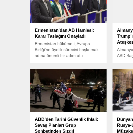
Ermenistan’dan AB Hamlesi:
Almany
Karar Taslağını Onayladı
Trump’
Ateşkes
Ermenistan hükümeti, Avrupa
Birliği’ne üyelik sürecini başlatmak
Almanya
adına önemli bir adım attı.
ABD Baş
Rusya il
önerdiği
ateşkes 
açıkladı.
ABD’den Tarihi Güvenlik İhlali:
Dünyanı
Savaş Planları Grup
Rusya-
Sohbetinden Sızdı!
Müzaker