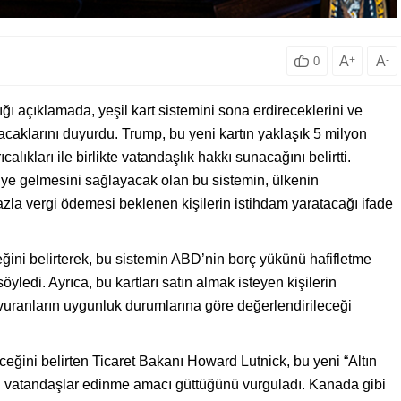
A
+
A
-
0
ı açıklamada, yeşil kart sistemini sona erdireceklerini ve
atacaklarını duyurdu. Trump, bu yeni kartın yaklaşık 5 milyon
calıkları ile birlikte vatandaşlık hakkı sunacağını belirtti.
D’ye gelmesini sağlayacak olan bu sistemin, ülkenin
la vergi ödemesi beklenen kişilerin istihdam yaratacağı ifade
eğini belirterek, bu sistemin ABD’nin borç yükünü hafifletme
ledi. Ayrıca, bu kartları satın almak isteyen kişilerin
vuranların uygunluk durumlarına göre değerlendirileceği
ceğini belirten Ticaret Bakanı Howard Lutnick, bu yeni “Altın
el vatandaşlar edinme amacı güttüğünü vurguladı. Kanada gibi