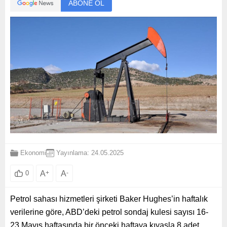
ABONE OL
Ekonomi
Yayınlama: 24.05.2025
A
+
A
-
0
Petrol sahası hizmetleri şirketi Baker Hughes’in haftalık
verilerine göre, ABD’deki petrol sondaj kulesi sayısı 16-
23 Mayıs haftasında bir önceki haftaya kıyasla 8 adet