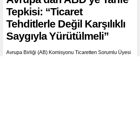
Tepkisi: “Ticaret
Tehditlerle Değil Karşılıklı
Saygıyla Yürütülmeli”
Avrupa Birliği (AB) Komisyonu Ticaretten Sorumlu Üyesi
Maros Sefcovic, ABD Başkanı Donald Trump’ın AB’ye
yüzde 50’lik tarife uygulama önerisine karşılık, ticaretin
tehditler değil karşılıklı saygı temelinde yürütülmesi
gerektiğini vurguladı.
Paylaş
Tweetle
Gönder
ABONE OL