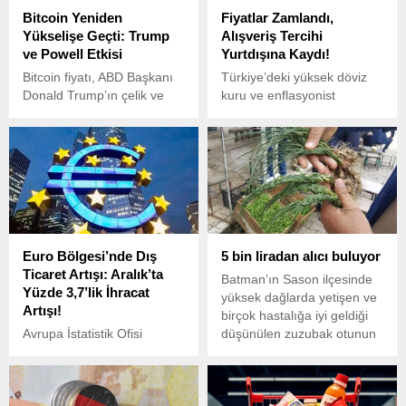
Bitcoin Yeniden
Fiyatlar Zamlandı,
Yükselişe Geçti: Trump
Alışveriş Tercihi
ve Powell Etkisi
Yurtdışına Kaydı!
Bitcoin fiyatı, ABD Başkanı
Türkiye’deki yüksek döviz
Donald Trump’ın çelik ve
kuru ve enflasyonist
alüminyum ithalatına yönelik
baskılar nedeniyle,
yüzde 25 gümrük vergisi
yurtdışında yapılan vergisiz
uygulama kararının
alışveriş hacmi son iki yılda
ardından düşüş yaşasa da
büyük bir artış göstererek
hızla toparlanarak yeniden
800 milyon Euro’ya ulaştı.
yükselişe geçti.
Euro Bölgesi’nde Dış
5 bin liradan alıcı buluyor
Ticaret Artışı: Aralık’ta
Batman’ın Sason ilçesinde
Yüzde 3,7’lik İhracat
yüksek dağlarda yetişen ve
Artışı!
birçok hastalığa iyi geldiği
Avrupa İstatistik Ofisi
düşünülen zuzubak otunun
(Eurostat), 2024 yılı Aralık
kilosu 5 bin liradan alıcı
ayına ait Euro Bölgesi ve
buluyor.
Avrupa Birliği (AB) dış
ticaret verilerini yayımladı.