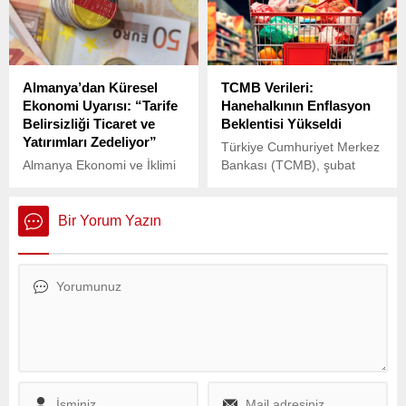
Almanya’dan Küresel
TCMB Verileri:
Ekonomi Uyarısı: “Tarife
Hanehalkının Enflasyon
Belirsizliği Ticaret ve
Beklentisi Yükseldi
Yatırımları Zedeliyor”
Türkiye Cumhuriyet Merkez
Almanya Ekonomi ve İklimi
Bankası (TCMB), şubat
Koruma Bakanlığı,
ayına ilişkin sektörel
yayımladığı son ekonomik
enflasyon beklentilerini
raporda, ABD’nin gümrük
açıkladı.
Bir Yorum Yazın
tarifelerine yönelik belirsiz
politikasının küresel ticareti,
üretimi ve yatırımları
olumsuz etkilediği
uyarısında bulundu.