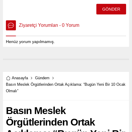
Ziyaretçi Yorumları - 0 Yorum
Henüz yorum yapılmamış.
Anasayfa
Gündem
Basın Meslek Örgütlerinden Ortak Açıklama: “Bugün Yeni Bir 10 Ocak
Olmalı”
Basın Meslek
Örgütlerinden Ortak