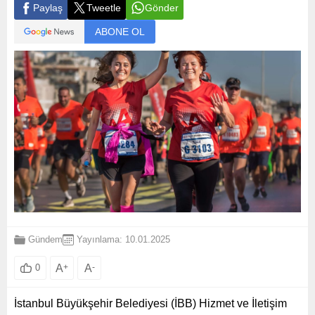
Paylaş
Tweetle
Gönder
ABONE OL
Gündem
Yayınlama: 10.01.2025
A
+
A
-
0
İstanbul Büyükşehir Belediyesi (İBB) Hizmet ve İletişim