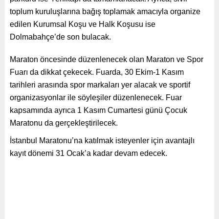
toplum kuruluşlarına bağış toplamak amacıyla organize
edilen Kurumsal Koşu ve Halk Koşusu ise
Dolmabahçe’de son bulacak.
Maraton öncesinde düzenlenecek olan Maraton ve Spor
Fuarı da dikkat çekecek. Fuarda, 30 Ekim-1 Kasım
tarihleri arasında spor markaları yer alacak ve sportif
organizasyonlar ile söyleşiler düzenlenecek. Fuar
kapsamında ayrıca 1 Kasım Cumartesi günü Çocuk
Maratonu da gerçekleştirilecek.
İstanbul Maratonu’na katılmak isteyenler için avantajlı
kayıt dönemi 31 Ocak’a kadar devam edecek.