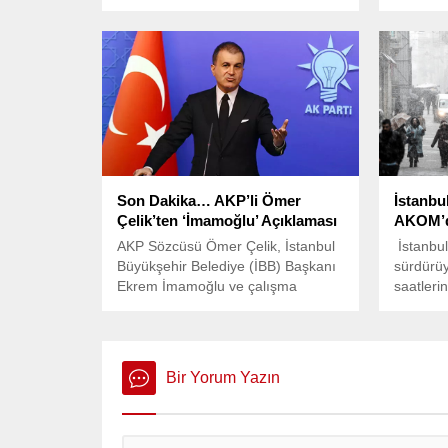
özelleştirilmesine karşı çıkan
olduğu bi
maden işçileri, 10 Şubat’ta
saatleri
Beypazarı’ndan Ankara’ya doğru
meydana 
başlattıkları yürüyüşün üçüncü
taşıyan s
gününde, Sincan ilçesi Yenikent
halindey
semtinden ilerlemeye devam
kontrol
ediyor.
çarpıştı
yerine ç
itfaiye ek
Son Dakika… AKP’li Ömer
İstanbu
Çelik’ten ‘İmamoğlu’ Açıklaması
AKOM’d
AKP Sözcüsü Ömer Çelik, İstanbul
İstanbul’
Büyükşehir Belediye (İBB) Başkanı
sürdürü
Ekrem İmamoğlu ve çalışma
saatlerin
arkadaşlarının gözaltına
karla ka
alınmasıyla ilgili açıklamalarda
görüldü,
bulundu.
etkili ol
Bir Yorum Yazın