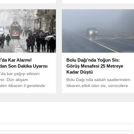
ldirildi. Olay, sabah
İskele kentinde bir konser sırasında
nde İstanbul yakınlarında
fenalaşan ünlü sanatçı Volkan
geldi. Cezaevi personelini
Konak, sağlık ekiplerinin
ervis aracı, seyir
müdahalelerine rağmen hayatını
ken TIR’ın ani bir şekilde
kaybetti.
ünü kaybetmesi sonucu
. Kazanın ardından, olay
ok sayıda sağlık ekibi ve
ibi...
l’da Kar Alarmı!
Bolu Dağı’nda Yoğun Sis:
an Son Dakika Uyarısı
Görüş Mesafesi 25 Metreye
Kadar Düştü
da kar yağışı etkisini
yor. Dün akşam
Bolu Dağı’nda sabah saatlerinden
den itibaren il genelinde
itibaren etkili olan sis, sürücülere
rışık yağmur ve kar yağışı
zor anlar yaşattı.
 gece boyunca ise yer yer
an yağışlar devam etti.