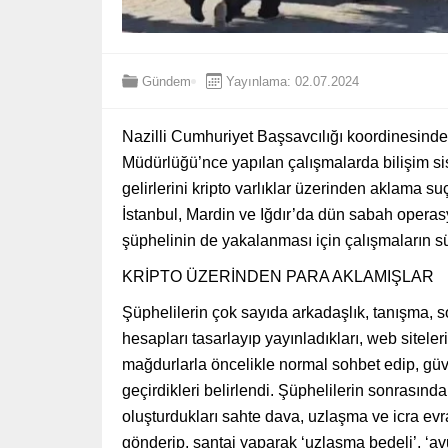
Gündem
Yayınlama: 02.07.2024
Nazilli Cumhuriyet Başsavcılığı koordinesind
Müdürlüğü’nce yapılan çalışmalarda bilişim sist
gelirlerini kripto varlıklar üzerinden aklama s
İstanbul, Mardin ve Iğdır’da dün sabah operas
şüphelinin de yakalanması için çalışmaların sür
KRİPTO ÜZERİNDEN PARA AKLAMIŞLAR
Şüphelilerin çok sayıda arkadaşlık, tanışma, 
hesapları tasarlayıp yayınladıkları, web sitel
mağdurlarla öncelikle normal sohbet edip, güve
geçirdikleri belirlendi. Şüphelilerin sonrasında
oluşturdukları sahte dava, uzlaşma ve icra evrak
gönderip, şantaj yaparak ‘uzlaşma bedeli’, ‘av