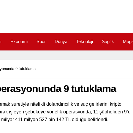
m
Ekonomi
Spor
Dünya
Teknoloji
Sağlık
Maga
asyonunda 9 tutuklama
 operasyonunda 9 tutuklama
ak suretiyle nitelikli dolandırıcılık ve suç gelirlerini kripto
olarak işleyen şebekeye yönelik operasyonda, 11 şüpheliden 9’u
9 milyar 411 milyon 527 bin 142 TL olduğu belirlendi.