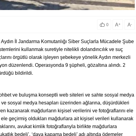
A
+
A
-
0
e Aydın İl Jandarma Komutanlığı Siber Suçlarla Mücadele Şube
emlerini kullanmak suretiyle nitelikli dolandırıcılık ve suç
uçlarını örgütlü olarak işleyen şebekeye yönelik Aydın merkezli
yon düzenlendi. Operasyonda 9 şüpheli, gözaltına alındı. 2
düğü bildirildi.
sohbet ve buluşma konseptli web siteleri ve sahte sosyal medya
eri ve sosyal medya hesapları üzerinden ağlarına, düşürdükleri
n kazanarak mağdurların kişisel verilerini ve fotoğraflarını ele
 ele geçirmiş oldukları mağdurlara ait kişisel verileri kullanarak
larını, avukat kimlik fotoğraflarıyla birlikte mağdurlara
ukatlık bedeli’, ‘dava kapama bedeli’ adı altında ödemeler