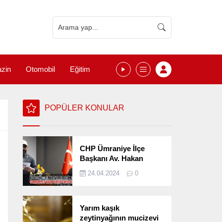
zin
Otomobil
Eğitim
POPÜLER KONULAR
CHP Ümraniye İlçe
Başkanı Av. Hakan
Kızılelma 31 Mart Yerel
24.04.2024
0
Seçimlerini
Değerlendirdi
Yarım kaşık
zeytinyağının mucizevi