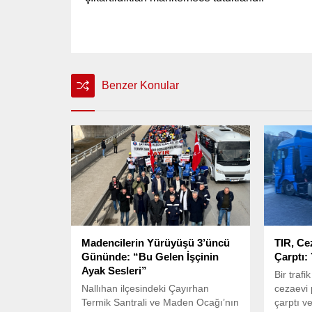
Benzer Konular
Madencilerin Yürüyüşü 3’üncü
TIR, Ce
Gününde: “Bu Gelen İşçinin
Çarptı: 
Ayak Sesleri”
Bir trafi
Nallıhan ilçesindeki Çayırhan
cezaevi 
Termik Santrali ve Maden Ocağı’nın
çarptı v