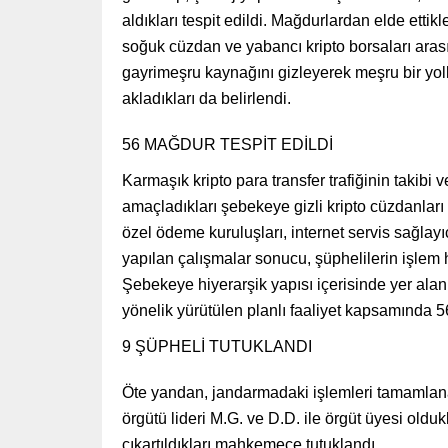
aldıkları tespit edildi. Mağdurlardan elde ettikle
soğuk cüzdan ve yabancı kripto borsaları arası t
gayrimeşru kaynağını gizleyerek meşru bir yo
akladıkları da belirlendi.
56 MAĞDUR TESPİT EDİLDİ
Karmaşık kripto para transfer trafiğinin takibi v
amaçladıkları şebekeye gizli kripto cüzdanları de
özel ödeme kuruluşları, internet servis sağlay
yapılan çalışmalar sonucu, şüphelilerin işlem 
Şebekeye hiyerarşik yapısı içerisinde yer alan 
yönelik yürütülen planlı faaliyet kapsamında 5
9 ŞÜPHELİ TUTUKLANDI
Öte yandan, jandarmadaki işlemleri tamamlana
örgütü lideri M.G. ve D.D. ile örgüt üyesi olduk
çıkartıldıkları mahkemece tutuklandı.