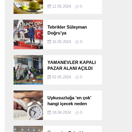
etkileri!
12.05.2024
0
Tebrikler Süleyman
Doğru’ya
16.05.2024
0
YAMANEVLER KAPALI
PAZAR ALANI AÇILDI
02.05.2024
0
Uykusuzluğa ‘en çok’
hangi içecek neden
oluyor?
18.04.2024
0