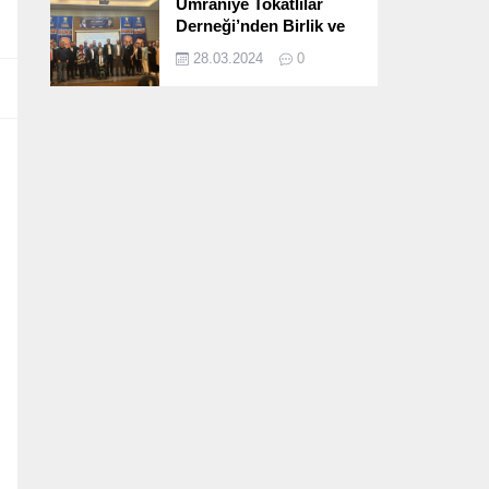
Ümraniye Tokatlılar
Derneği’nden Birlik ve
Beraberlik Dolu İftar
28.03.2024
0
Programı