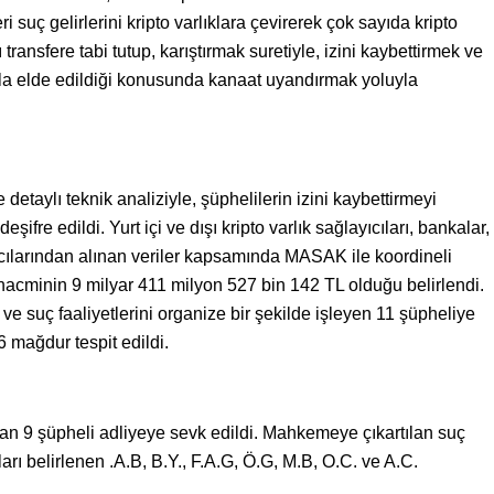
ri suç gelirlerini kripto varlıklara çevirerek çok sayıda kripto
ransfere tabi tutup, karıştırmak suretiyle, izini kaybettirmek ve
lla elde edildiği konusunda kanaat uyandırmak yoluyla
e detaylı teknik analiziyle, şüphelilerin izini kaybettirmeyi
şifre edildi. Yurt içi ve dışı kripto varlık sağlayıcıları, bankalar,
ıcılarından alınan veriler kapsamında MASAK ile koordineli
hacminin 9 milyar 411 milyon 527 bin 142 TL olduğu belirlendi.
ve suç faaliyetlerini organize bir şekilde işleyen 11 şüpheliye
6 mağdur tespit edildi.
n 9 şüpheli adliyeye sevk edildi. Mahkemeye çıkartılan suç
ları belirlenen .A.B, B.Y., F.A.G, Ö.G, M.B, O.C. ve A.C.