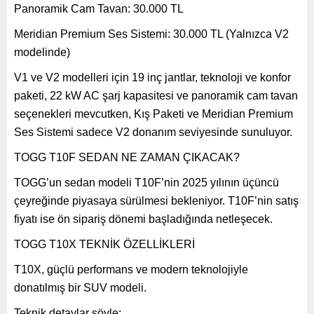
Panoramik Cam Tavan: 30.000 TL
Meridian Premium Ses Sistemi: 30.000 TL (Yalnızca V2
modelinde)
V1 ve V2 modelleri için 19 inç jantlar, teknoloji ve konfor
paketi, 22 kW AC şarj kapasitesi ve panoramik cam tavan
seçenekleri mevcutken, Kış Paketi ve Meridian Premium
Ses Sistemi sadece V2 donanım seviyesinde sunuluyor.
TOGG T10F SEDAN NE ZAMAN ÇIKACAK?
TOGG’un sedan modeli T10F’nin 2025 yılının üçüncü
çeyreğinde piyasaya sürülmesi bekleniyor. T10F’nin satış
fiyatı ise ön sipariş dönemi başladığında netleşecek.
TOGG T10X TEKNİK ÖZELLİKLERİ
T10X, güçlü performans ve modern teknolojiyle
donatılmış bir SUV modeli.
Teknik detaylar şöyle: