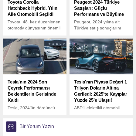
Toyota Corolla
Peugeot 2024 Türkiye
Hatchback Hybrid, Yılın
Satışları: Güçlü
Aile Otomobili Seçildi
Performans ve Büyüme
Toyota, 48. kez düzenlenen
Peugeot, 2024 yılına ait
otomotiv dünyasının önemli
Türkiye satış sonuçlarını
etkinliklerinden What Car?
açıkladı ve markanın pazar
ödüllerinde, Corolla
başarısı dikkat çekti. Şirket,
Hatchback Hybrid ile büyük
Türkiye pazarında 70 binin
bir başarıya imza attı.
üzerinde satış
gerçekleştirerek güçlü bir
performans sergiledi.
Tesla’nın 2024 Son
Tesla’nın Piyasa Değeri 1
Çeyrek Performansı
Trilyon Doların Altına
Beklentilerin Gerisinde
Geriledi: 2025’te Kayıplar
Kaldı
Yüzde 25’e Ulaştı!
Tesla, 2024’ün dördüncü
ABD’li elektrikli otomobil
çeyreğine ait finansal
üreticisi Tesla, Avrupa’daki
raporunu açıkladı.
satışlarının düştüğünü
gösteren veriler ve hisse
Bir Yorum Yazın
fiyatlarındaki değer kaybı