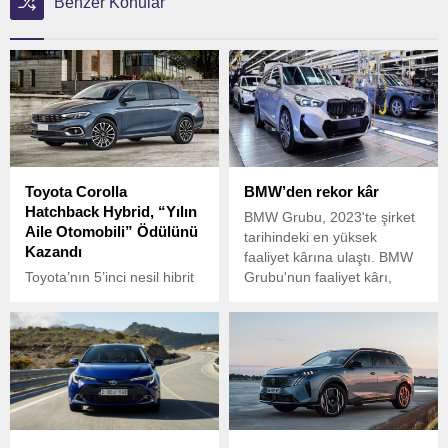
Benzer Konular
Toyota Corolla
BMW’den rekor kâr
Hatchback Hybrid, “Yılın
BMW Grubu, 2023'te şirket
Aile Otomobili” Ödülünü
tarihindeki en yüksek
Kazandı
faaliyet kârına ulaştı. BMW
Toyota’nın 5’inci nesil hibrit
Grubu'nun faaliyet kârı,
teknolojisiyle donatılan
geçen yıl 2022'ye göre
Corolla Hatchback modeli,
yüzde 32 artarak 18,4
bu yıl 48’incisi düzenlenen
milyar Euro'ya yükseldi
What Car? Ödülleri’nde
“Yılın Aile Otomobili”
ödülünü kazandı.