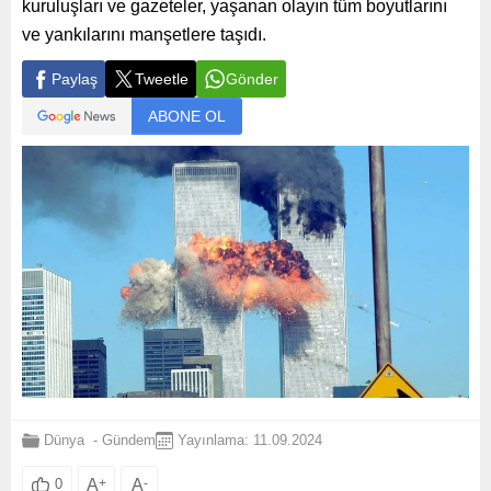
kuruluşları ve gazeteler, yaşanan olayın tüm boyutlarını
ve yankılarını manşetlere taşıdı.
Paylaş
Tweetle
Gönder
ABONE OL
Dünya
-
Gündem
Yayınlama: 11.09.2024
A
+
A
-
0