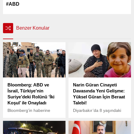
#ABD
Benzer Konular
Bloomberg: ABD ve
Narin Güran Cinayeti
İsrail, Türkiye’nin
Davasında Yeni Gelişme:
Suriye’deki Rolünü ‘İki
Yüksel Güran İçin Beraat
Koşul’ ile Onayladı
Talebi!
Bloomberg’in haberine
Diyarbakır’da 8 yaşındaki
göre, Türkiye, Suriye’deki
Narin Güran’ın
yeniden inşa sürecine daha
öldürülmesiyle ilgili davada,
büyük bir rol üstlenmeyi
önemli bir gelişme yaşandı.