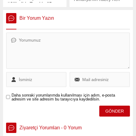
“Silivri’de Tutuklu 35
Vestfalya (KRV) eyaletinde
Kadınla Görüştük”
bulunan Willich kentinde,
İstanbul Barosu Kadın
Türk toplumunu yakından
Bir Yorum Yazın
Hakları Merkezi, Silivri
ilgilendiren önemli bir
Cezaevi’nde tutuklu bulunan
projede ilk adım atıldı.
35 kadınla yapılan
görüşmelerin ardından bir
açıklama yaptı.
Daha sonraki yorumlarımda kullanılması için adım, e-posta
adresim ve site adresim bu tarayıcıya kaydedilsin.
Ziyaretçi Yorumları - 0 Yorum