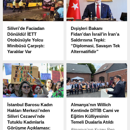
hedefliyor ve bu hedef, ABD
ile İsrail tarafından belirli
koşullar altında onaylandı.
Silivri’de Faciadan
Dışişleri Bakanı
Dönüldü! İETT
Fidan’dan İsrail’in İran’a
Otobüsüyle Yolcu
Saldırısına Tepki:
Minibüsü Çarpıştı:
“Diplomasi, Savaşın Tek
Yaralılar Var
Alternatifidir”
Silivri’de bu sabah saat
Dışişleri Bakanı Hakan
10:15 sıralarında feci bir
Fidan, İsrail’in İran’a yönelik
kaza meydana geldi.
gerçekleştirdiği hava
saldırılarının ardından Milli
Savunma Bakanı Yaşar
Güler, Genelkurmay
Başkanı Orgeneral Metin
Gürak ve Milli İstihbarat
İstanbul Barosu Kadın
Almanya’nın Willich
Teşkilatı (MİT) Başkanı
Hakları Merkezi’nden
Kentinde DİTİB Cami ve
İbrahim Kalın ile bir araya
Silivri Cezaevi’nde
Eğitim Külliyesinin
geldi. Kritik toplantıda,
Tutuklu Kadınlarla
Temeli Dualarla Atıldı
saldırıların bölgeye olası
Görüşme Açıklaması:
etkileri değerlendirildi.
Almanya’nın Kuzey Ren