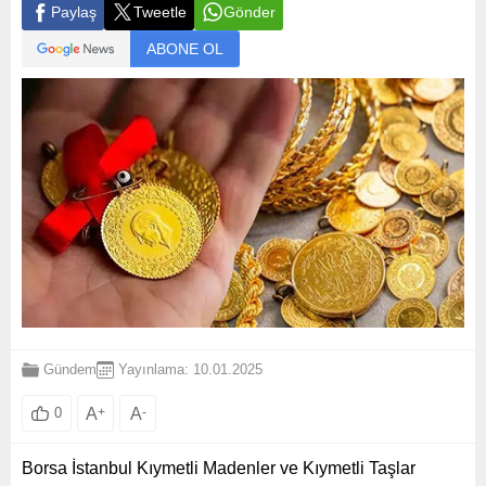
Paylaş
Tweetle
Gönder
ABONE OL
Gündem
Yayınlama: 10.01.2025
A
+
A
-
0
Borsa İstanbul Kıymetli Madenler ve Kıymetli Taşlar