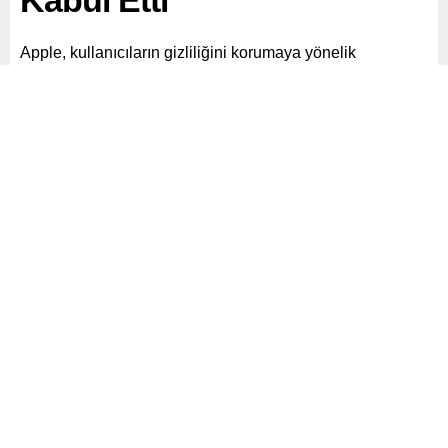
Kabul Etti
Apple, kullanıcıların gizliliğini korumaya yönelik
kararlılığını yineledi ve “Siri”nin kullanıcı verilerini
pazarlama amacıyla kullanmadığını, reklam için
sunmadığını ve hiçbir şekilde satılmadığını belirtti.
Paylaş
Tweetle
Gönder
ABONE OL