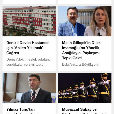
opa Belediye Başkanı Utku
ayına ait Hizmet Üretici
Cihan, 2 Nisan Çarşamba
Fiyat Endeksi (H-ÜFE)
günü yapılacak olan
verilerini yayımladı.
Tüketim Boykotu’na destek
verdiğini duyurdu.
Denizli Devlet Hastanesi
Melih Gökçek’in Dilek
İçin ‘Acilen Yıkılmalı’
İmamoğlu’na Yönelik
Çağrısı
Aşağılayıcı Paylaşımı
Tepki Çekti
Denizli’deki meslek odaları,
sendikalar ve sivil toplum
Eski Ankara Büyükşehir
kuruluşlarının oluşturduğu
Belediye Başkanı Melih
Denizli Sağlık Platformu, 6
Gökçek, sosyal medya
Şubat depreminin
hesabından yaptığı
yıldönümünde, depreme
paylaşımda, İstanbul
dayanıksız raporu verilen
Büyükşehir Belediye
Denizli Devlet Hastanesi’nin
Başkanı Ekrem
bir an önce boşaltılmasını
İmamoğlu’nun eşi Dilek
ve yıkılmasını talep etti.
İmamoğlu’nu hedef aldı.
Yılmaz Tunç’tan
Muvazzaf Subay ve