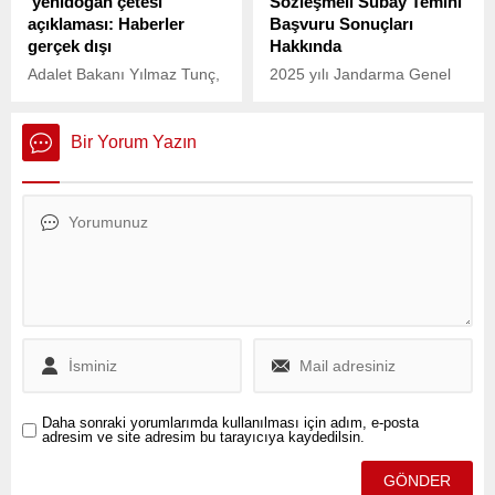
‘yenidoğan çetesi’
Sözleşmeli Subay Temini
açıklaması: Haberler
Başvuru Sonuçları
gerçek dışı
Hakkında
Adalet Bakanı Yılmaz Tunç,
2025 yılı Jandarma Genel
Yenidoğan çetesi olarak
Komutanlığı
bilinen soruşturma
Muvazzaf/Sözleşmeli Subay
dosyasını yürüten
temini süreci devam
Bir Yorum Yazın
Cumhuriyet Savcısı Yavuz
etmektedir. Başvurular 15
Engin’in görevden
Ocak’ta tamamlanmıştır,
alındığına yönelik yapılan
ancak başvuru sonuçlarının
haberler gerçek dışıdır.
açıklanma tarihi henüz belli
Cumhuriyet Savcımızın
olmamıştır.
görevden alınması söz
konusu olmayıp
Büyükçekmece Cumhuriyet
Başsavcılığı’ndaki görevine
devam etmektedir
açıklamasını yaptı.
Daha sonraki yorumlarımda kullanılması için adım, e-posta
adresim ve site adresim bu tarayıcıya kaydedilsin.