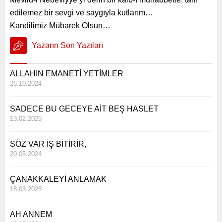
edilemez bir sevgi ve saygıyla kutlarım…
Kandilimiz Mübarek Olsun…
Yazarın Son Yazıları
ALLAHIN EMANETİ YETİMLER
26.10.2024
SADECE BU GECEYE AİT BEŞ HASLET
13.02.2025
SÖZ VAR İŞ BİTİRİR,
20.05.2024
ÇANAKKALEYİ ANLAMAK
18.03.2025
AH ANNEM