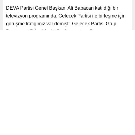
DEVA Partisi Genel Başkanı Ali Babacan katıldığı bir
televizyon programında, Gelecek Partisi ile birleşme için
görüşme trafiğimiz var demişti. Gelecek Partisi Grup
Başkanvekili İsa Mesih Şahin yanıt verdi.
Paylaş
Tweetle
Gönder
ABONE OL