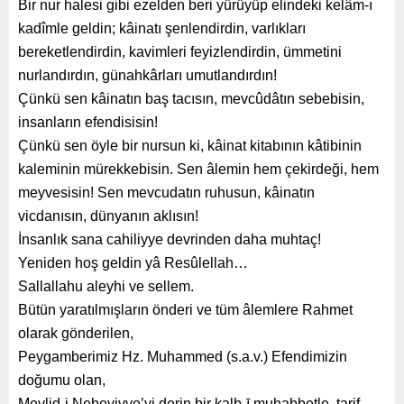
Bir nur halesi gibi ezelden beri yürüyüp elindeki kelâm-ı
kadîmle geldin; kâinatı şenlendirdin, varlıkları
bereketlendirdin, kavimleri feyizlendirdin, ümmetini
nurlandırdın, günahkârları umutlandırdın!
Çünkü sen kâinatın baş tacısın, mevcûdâtın sebebisin,
insanların efendisisin!
Çünkü sen öyle bir nursun ki, kâinat kitabının kâtibinin
kaleminin mürekkebisin. Sen âlemin hem çekirdeği, hem
meyvesisin! Sen mevcudatın ruhusun, kâinatın
vicdanısın, dünyanın aklısın!
İnsanlık sana cahiliyye devrinden daha muhtaç!
Yeniden hoş geldin yâ Resûlellah…
Sallallahu aleyhi ve sellem.
Bütün yaratılmışların önderi ve tüm âlemlere Rahmet
olarak gönderilen,
Peygamberimiz Hz. Muhammed (s.a.v.) Efendimizin
doğumu olan,
Mevlid-i Nebeviyye’yi derin bir kalb-ī muhabbetle, tarif