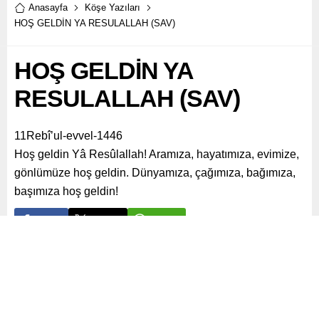
Anasayfa
Köşe Yazıları
HOŞ GELDİN YA RESULALLAH (SAV)
HOŞ GELDİN YA
RESULALLAH (SAV)
11Rebî’ul-evvel-1446
Hoş geldin Yâ Resûlallah! Aramıza, hayatımıza, evimize,
gönlümüze hoş geldin. Dünyamıza, çağımıza, bağımıza,
başımıza hoş geldin!
Paylaş
Tweetle
Gönder
ABONE OL
Köşe Yazıları
Yayınlama: 14.09.2024
A
+
A
-
0