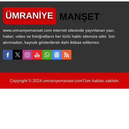
CHP, 14’ü büyükşehir olmak
üzere 35 belediyeyi
kazanarak Türkiye
genelinde en çok oyu alan
parti oldu. AK Parti ise oy
www.umraniyemanset.com internet sitesinde yayınlanan yazı,
oranında ilk kez 2. sıraya
haber, video ve fotoğrafların her türlü hakkı sitemize aittir. İzin
gerileyerek dikkat çekti.
alınmadan, kaynak gösterilerek dahi iktibas edilemez.
Seçime katılım oranındaki
düşüş de göze çarptı.
Türkiye, önümüzdeki 5 yıl
boyunca...
Copyright © 2024 umraniyemanset.comTüm hakları saklıdır.