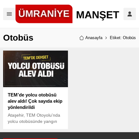
Otobüs
Anasayfa
Etiket: Otobüs
TEM’de yolcu otobüsü
alev aldı! Çok sayıda ekip
yönlendirildi
Ataşehir, TEM Otoyolu'nda
yolcu otobüsünde yangın
çıktı. Yangına itfaiye ekipleri
müdahale ediyor.