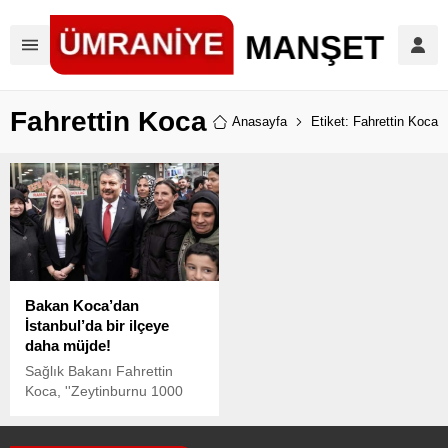
Fahrettin Koca
Anasayfa
Etiket: Fahrettin Koca
Bakan Koca’dan
İstanbul’da bir ilçeye
daha müjde!
Sağlık Bakanı Fahrettin
Koca, ''Zeytinburnu 1000
yataklı eğitim araştırma
hastanesine kavuşacak.''