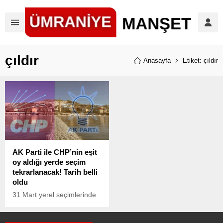
çıldır
Anasayfa
Etiket: çıldır
AK Parti ile CHP’nin eşit
oy aldığı yerde seçim
tekrarlanacak! Tarih belli
oldu
31 Mart yerel seçimlerinde
AK Parti ile CHP’nin eşit oy
aldığı Ardahan’ın Çıldır